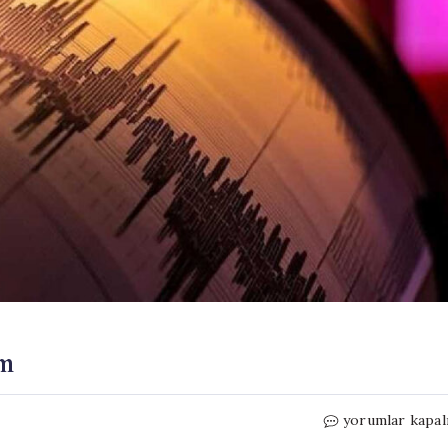
em
Son
yorumlar kapal
Dakika