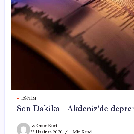
EĞITIM
Son Dakika | Akdeniz’de depr
By
Onur Kurt
22 Haziran 2026
1 Min Read