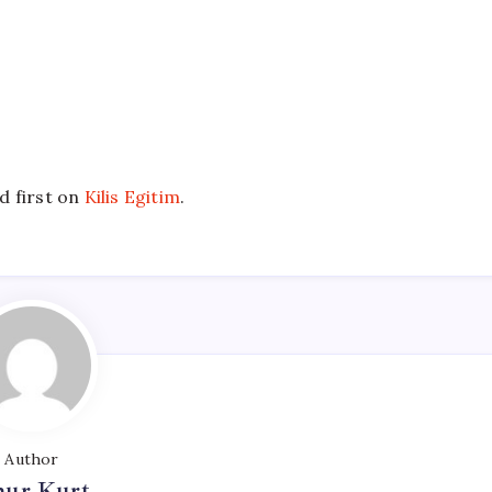
 first on
Kilis Egitim
.
Author
ur Kurt