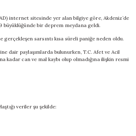
|
Akdeniz’de
deprem
AD) internet sitesinde yer alan bilgiye göre, Akdeniz’de
için
 3.9 büyüklüğünde bir deprem meydana geldi.
e gerçekleşen sarsıntı kısa süreli paniğe neden oldu.
ine dair paylaşımlarda bulunurken, T.C. Afet ve Acil
a kadar can ve mal kaybı olup olmadığına ilişkin resmi
ştığı veriler şu şekilde: