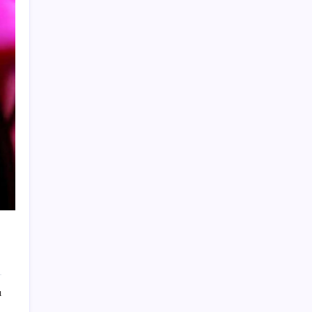
Çin’in altın alımında üç yılın rekoru
Ona yatıran köşeyi döndü: Yılbaşından beri
en çok kazandıran oldu
Salgın hızla yayıldı: 1,5 milyon koli yumurta
toplatıldı
‘Birazdan evinize gelecekler’ mesajını
görünce hayatı karardı
Yapay Zeka ile Üretilen Müziklere Filigran
Geliyor
Menderes Belediyesi’ne operasyon:
Belediye Başkanı Çiçek dahil 16 kişi adliyeye
sevk edildi
ABD’de Meta’ya çocukların ruh sağlığı
nedeniyle 567 milyon dolar ceza
Para yetmedi 14 bin tesis krize terk edildi
ı
CHP’nin butlan MYK’sinden yeni karar: 8 il