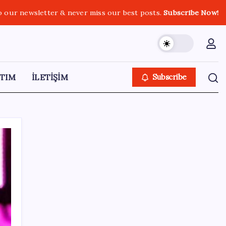
o our newsletter & never miss our best posts.
Subscribe Now!
TIM
İLETİŞİM
Subscribe
SON YAZILAR
Redmi 17 ve 17 5G 7.500 mAh Batarya ile
Tanıtıldı