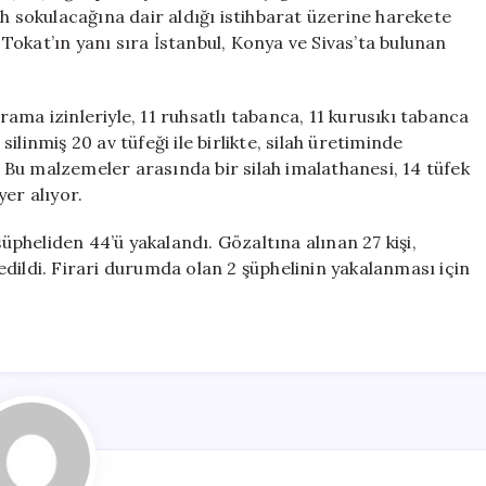
için
ah sokulacağına dair aldığı istihbarat üzerine harekete
e Tokat’ın yanı sıra İstanbul, Konya ve Sivas’ta bulunan
ama izinleriyle, 11 ruhsatlı tabanca, 11 kurusıkı tabanca
 silinmiş 20 av tüfeği ile birlikte, silah üretiminde
Bu malzemeler arasında bir silah imalathanesi, 14 tüfek
er alıyor.
heliden 44’ü yakalandı. Gözaltına alınan 27 kişi,
dildi. Firari durumda olan 2 şüphelinin yakalanması için