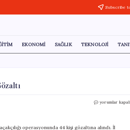
Subscribe t
ĞİTİM
EKONOMİ
SAĞLIK
TEKNOLOJİ
TANI
özaltı
Silah
yorumlar kapal
Kaçakçılığına
Darbe:
44
Gözaltı
çakçılığı operasyonunda 44 kişi gözaltına alındı. İl