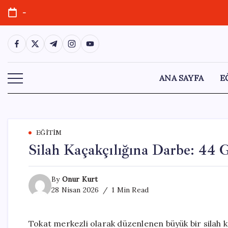
Skip
-
to
content
https://www.facebook.com/
https://twitter.com/
https://t.me/
https://www.instagram.com/
https://youtube.com/
ANA SAYFA
E
EĞITIM
Silah Kaçakçılığına Darbe: 44 G
By
Onur Kurt
28 Nisan 2026
1 Min Read
Tokat merkezli olarak düzenlenen büyük bir silah ka