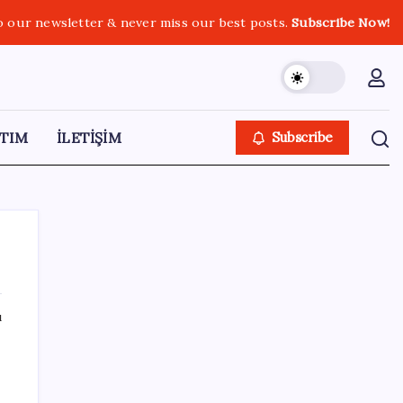
o our newsletter & never miss our best posts.
Subscribe Now!
TIM
İLETİŞİM
Subscribe
ı
SON YAZILAR
Çin’in altın alımında üç yılın rekoru