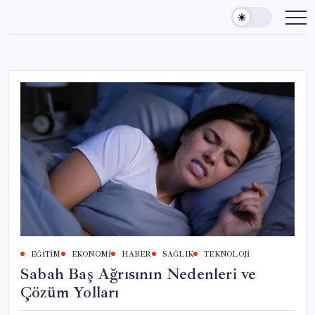
Skip
to
content
EĞITIM
EKONOMI
HABER
SAĞLIK
TEKNOLOJI
Sabah Baş Ağrısının Nedenleri ve
Çözüm Yolları