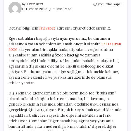
Sabah
By
Onur Kurt
yorumlar kapalı
Baş
17 Haziran 2026
2 Min Read
Ağrısının
Nedenleri
ve
Detaylı bilgi için
lavivabet
adresini ziyaret edebilirsiniz.
Çözüm
Yolları
Eğer sabahları baş ağrısıyla uyanıyorsanız, bu durumun
için
arkasında yatan sebepleri anlamak önemli olabilir.
17 Haziran
2026
’da yer alan bir açıklamada, diş sıkma ve gıcırdatma
alışkanlıklarının sıklıkla gözden kaçtığı ve zamanla
ilerleyebileceği ifade ediliyor. Uzmanlar, sabahları oluşan baş
ağrılarının diş sıkma eylemi ile ilişkili olabileceğine dikkat
çekiyor. Bu durum yalnızca ağız sağlığını etkilemekle kalmaz,
ayrıca çene eklemleri ve yüz kasları üzerinde de olumsuz
etkiler yaratır.
Diş sıkma ve gıcırdatmanın tıbbi terminolojide “bruksizm”
olarak adlandırıldığını belirten uzmanlar, bu davranışın
genellikle kişinin farkında olmadan, özellikle uyku esnasında
gerçekleştiğini vurguluyor. Birçok birey, sabah uyandıklarında
yaşadıkları belirtiler sayesinde dişlerini sıktıklarını fark
edebiliyor. Uzmanlar, “Eğer sabah baş ağrısı yaşıyorsanız
bunun altında yatan neden diş sıkma olabilir.” diyerek diğer