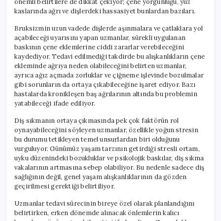
önemli belirtilere de dikkat çekiyor; çene yorgunluğu, yüz
kaslarında ağrı ve dişlerdeki hassasiyet bunlardan bazıları.
Bruksizmin uzun vadede dişlerde aşınmalara ve çatlaklara yol
açabileceği uyarısını yapan uzmanlar, sürekli uygulanan
baskının çene eklemlerine ciddi zararlar verebileceğini
kaydediyor. Tedavi edilmediği takdirde bu alışkanlıkların çene
ekleminde ağrıya neden olabileceğini belirten uzmanlar,
ayrıca ağız açmada zorluklar ve çiğneme işlevinde bozulmalar
gibi sorunların da ortaya çıkabileceğine işaret ediyor. Bazı
hastalarda kronikleşen baş ağrılarının altında bu problemin
yatabileceği ifade ediliyor.
Diş sıkmanın ortaya çıkmasında pek çok faktörün rol
oynayabileceğini söyleyen uzmanlar, özellikle yoğun stresin
bu durumu tetikleyen temel unsurlardan biri olduğunu
vurguluyor. Günümüz yaşam tarzının getirdiği stresli ortam,
uyku düzenindeki bozukluklar ve psikolojik baskılar, diş sıkma
vakalarının artmasına sebep olabiliyor. Bu nedenle sadece diş
sağlığının değil, genel yaşam alışkanlıklarının da gözden
geçirilmesi gerektiği belirtiliyor.
Uzmanlar tedavi sürecinin bireye özel olarak planlandığını
belirtirken, erken dönemde alınacak önlemlerin kalıcı