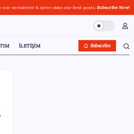
o our newsletter & never miss our best posts.
Subscribe Now!
TIM
İLETİŞİM
Subscribe
SON YAZILAR
ı
Para yetmedi 14 bin tesis krize terk edildi