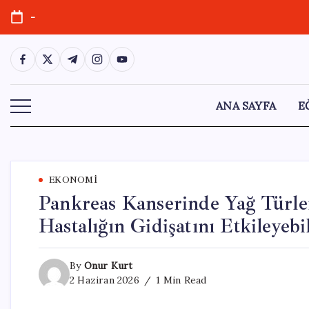
Skip
-
to
content
https://www.facebook.com/
https://twitter.com/
https://t.me/
https://www.instagram.com/
https://youtube.com/
ANA SAYFA
E
EKONOMI
Pankreas Kanserinde Yağ Türler
Hastalığın Gidişatını Etkileyebi
By
Onur Kurt
2 Haziran 2026
1 Min Read