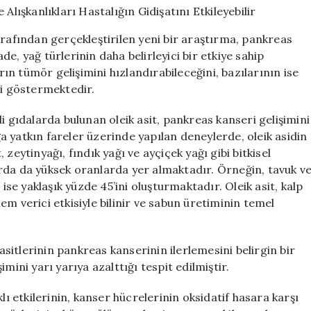
Beslenme
Alışkanlıkları
arafından gerçekleştirilen yeni bir araştırma, pankreas
Hastalığın
e, yağ türlerinin daha belirleyici bir etkiye sahip
Gidişatını
arın tümör gelişimini hızlandırabileceğini, bazılarının ise
Etkileyebilir
için
ni göstermektedir.
i gıdalarda bulunan oleik asit, pankreas kanseri gelişimini
ığa yatkın fareler üzerinde yapılan deneylerde, oleik asidin
zeytinyağı, fındık yağı ve ayçiçek yağı gibi bitkisel
rda da yüksek oranlarda yer almaktadır. Örneğin, tavuk v
 ise yaklaşık yüzde 45’ini oluşturmaktadır. Oleik asit, kalp
 nem verici etkisiyle bilinir ve sabun üretiminin temel
itlerinin pankreas kanserinin ilerlemesini belirgin bir
mini yarı yarıya azalttığı tespit edilmiştir.
lı etkilerinin, kanser hücrelerinin oksidatif hasara karşı