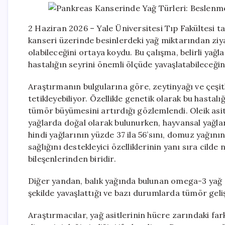
2 Haziran 2026 – Yale Üniversitesi Tıp Fakültesi t
kanseri üzerinde besinlerdeki yağ miktarından ziyad
olabileceğini ortaya koydu. Bu çalışma, belirli yağl
hastalığın seyrini önemli ölçüde yavaşlatabileceği
Araştırmanın bulgularına göre, zeytinyağı ve çeşitl
tetikleyebiliyor. Özellikle genetik olarak bu hastal
tümör büyümesini artırdığı gözlemlendi. Oleik asit, 
yağlarda doğal olarak bulunurken, hayvansal yağla
hindi yağlarının yüzde 37 ila 56’sını, domuz yağının
sağlığını destekleyici özelliklerinin yanı sıra cilde
bileşenlerinden biridir.
Diğer yandan, balık yağında bulunan omega-3 yağ as
şekilde yavaşlattığı ve bazı durumlarda tümör gelişi
Araştırmacılar, yağ asitlerinin hücre zarındaki fark