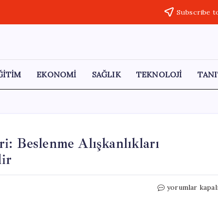
Subscribe t
ĞİTİM
EKONOMİ
SAĞLIK
TEKNOLOJİ
TANI
i: Beslenme Alışkanlıkları
lir
Pankreas
yorumlar kapal
Kanserinde
Yağ
Türleri: