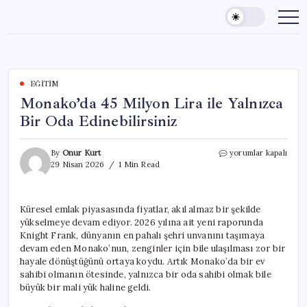
Skip
to
content
EĞITIM
Monako’da 45 Milyon Lira ile Yalnızca
Bir Oda Edinebilirsiniz
Monako’da
By
Onur Kurt
yorumlar kapalı
45
29 Nisan 2026
1 Min Read
Milyon
Lira
ile
Küresel emlak piyasasında fiyatlar, akıl almaz bir şekilde
Yalnızca
yükselmeye devam ediyor. 2026 yılına ait yeni raporunda
Bir
Oda
Knight Frank, dünyanın en pahalı şehri unvanını taşımaya
Edinebilirsiniz
devam eden Monako’nun, zenginler için bile ulaşılması zor bir
için
hayale dönüştüğünü ortaya koydu. Artık Monako’da bir ev
sahibi olmanın ötesinde, yalnızca bir oda sahibi olmak bile
büyük bir mali yük haline geldi.