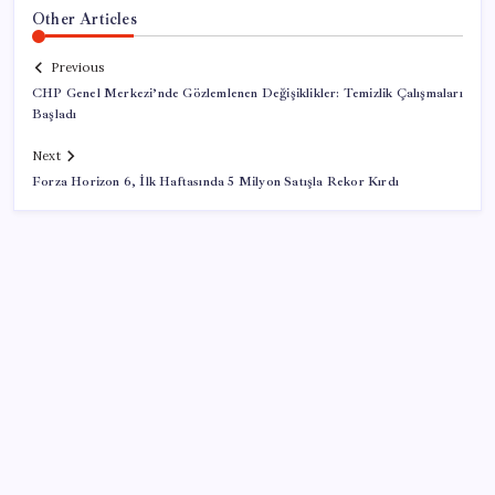
Other Articles
Previous
CHP Genel Merkezi’nde Gözlemlenen Değişiklikler: Temizlik Çalışmaları
Başladı
Next
Forza Horizon 6, İlk Haftasında 5 Milyon Satışla Rekor Kırdı
SON YAZILAR
CHP’nin butlan MYK’sinden yeni karar: 8 il