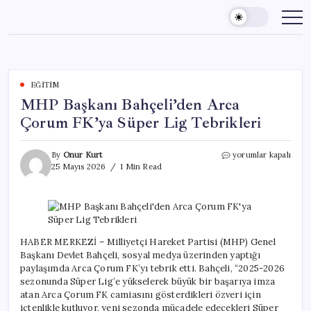
Skip
to
content
EĞITIM
MHP Başkanı Bahçeli’den Arca
Çorum FK’ya Süper Lig Tebrikleri
MHP
By
Onur Kurt
yorumlar kapalı
Başkanı
25 Mayıs 2026
1 Min Read
Bahçeli’den
Arca
Çorum
FK’ya
Süper
Lig
HABER MERKEZİ – Milliyetçi Hareket Partisi (MHP) Genel
Tebrikleri
Başkanı Devlet Bahçeli, sosyal medya üzerinden yaptığı
için
paylaşımda Arca Çorum FK’yı tebrik etti. Bahçeli, “2025-2026
sezonunda Süper Lig’e yükselerek büyük bir başarıya imza
atan Arca Çorum FK camiasını gösterdikleri özveri için
içtenlikle kutluyor, yeni sezonda mücadele edecekleri Süper