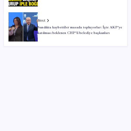
Next
Sandıkta kaybettiler masada topluyorlar: İşte AKP’ye
katılması beklenen CHP’li belediye başkanları
SON YAZILAR
CHP’nin butlan MYK’sinden yeni karar: 8 il
başkanlığına atama yapıldı