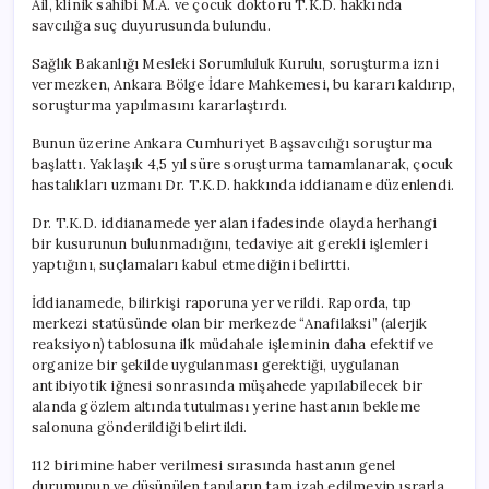
Ail, klinik sahibi M.A. ve çocuk doktoru T.K.D. hakkında
savcılığa suç duyurusunda bulundu.
Sağlık Bakanlığı Mesleki Sorumluluk Kurulu, soruşturma izni
vermezken, Ankara Bölge İdare Mahkemesi, bu kararı kaldırıp,
soruşturma yapılmasını kararlaştırdı.
Bunun üzerine Ankara Cumhuriyet Başsavcılığı soruşturma
başlattı. Yaklaşık 4,5 yıl süre soruşturma tamamlanarak, çocuk
hastalıkları uzmanı Dr. T.K.D. hakkında iddianame düzenlendi.
Dr. T.K.D. iddianamede yer alan ifadesinde olayda herhangi
bir kusurunun bulunmadığını, tedaviye ait gerekli işlemleri
yaptığını, suçlamaları kabul etmediğini belirtti.
İddianamede, bilirkişi raporuna yer verildi. Raporda, tıp
merkezi statüsünde olan bir merkezde “Anafilaksi” (alerjik
reaksiyon) tablosuna ilk müdahale işleminin daha efektif ve
organize bir şekilde uygulanması gerektiği, uygulanan
antibiyotik iğnesi sonrasında müşahede yapılabilecek bir
alanda gözlem altında tutulması yerine hastanın bekleme
salonuna gönderildiği belirtildi.
112 birimine haber verilmesi sırasında hastanın genel
durumunun ve düşünülen tanıların tam izah edilmeyip ısrarla