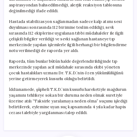
aspirasyondan bahsedilmediği, alerjik reaksiyon tablosuna
değinilmediği ifade edildi.
Hastada stabilizasyon sağlanmadan sadece kalp atımı sesi
duyulması sonrasında 112 birimine teslim edildiği, sevk
sırasında 112 ekiplerine uygulanan tıbbi müdahaleler ile ilgili
çelişkili bilgiler verildiği ve sevki sağlanan hastaneye tıp
merkezinde yapılan işlemlerle ilgili herhangi bir bilgilendirme
notu verilmediği de raporda yer aldı.
Raporda, tüm bunlar bütün halde değerlendirildiğinde tıp
merkezinde yapılan acil müdahale sırasında ekibi yöneten
çocuk hastalıkları uzmanı Dr. T.K.D.’nin özen yükümlülüğünü
yerine getirmeyerek kusurlu olduğu belirtildi.
İddianamede, şüpheli T.K.D.’nin kusurlu hareketiyle mağdurun
yaşamını tehlikeye sokan bir duruma neden olmak suretiyle
üzerine atılı “Taksirle yaralamaya neden olma” suçunu işlediği
belirtilerek, eylemine uyan suç kapsamında 4 yıla kadar hapis
cezası talebiyle yargılanması talep edildi.