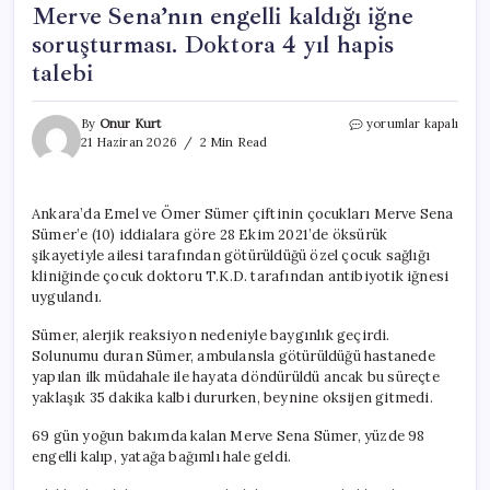
Merve Sena’nın engelli kaldığı iğne
soruşturması. Doktora 4 yıl hapis
talebi
Merve
By
Onur Kurt
yorumlar kapalı
Sena’nın
21 Haziran 2026
2 Min Read
engelli
kaldığı
iğne
Ankara’da Emel ve Ömer Sümer çiftinin çocukları Merve Sena
soruşturması.
Sümer’e (10) iddialara göre 28 Ekim 2021’de öksürük
Doktora
4
şikayetiyle ailesi tarafından götürüldüğü özel çocuk sağlığı
yıl
kliniğinde çocuk doktoru T.K.D. tarafından antibiyotik iğnesi
hapis
uygulandı.
talebi
için
Sümer, alerjik reaksiyon nedeniyle baygınlık geçirdi.
Solunumu duran Sümer, ambulansla götürüldüğü hastanede
yapılan ilk müdahale ile hayata döndürüldü ancak bu süreçte
yaklaşık 35 dakika kalbi dururken, beynine oksijen gitmedi.
69 gün yoğun bakımda kalan Merve Sena Sümer, yüzde 98
engelli kalıp, yatağa bağımlı hale geldi.