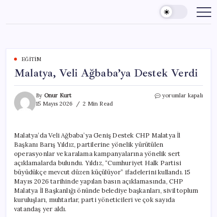
Skip
to
content
EĞITIM
Malatya, Veli Ağbaba’ya Destek Verdi
Malatya,
By
Onur Kurt
yorumlar kapalı
Veli
15 Mayıs 2026
2 Min Read
Ağbaba’ya
Destek
Verdi
Malatya’da Veli Ağbaba’ya Geniş Destek CHP Malatya İl
için
Başkanı Barış Yıldız, partilerine yönelik yürütülen
operasyonlar ve karalama kampanyalarına yönelik sert
açıklamalarda bulundu. Yıldız, “Cumhuriyet Halk Partisi
büyüdükçe mevcut düzen küçülüyor” ifadelerini kullandı. 15
Mayıs 2026 tarihinde yapılan basın açıklamasında, CHP
Malatya İl Başkanlığı önünde belediye başkanları, sivil toplum
kuruluşları, muhtarlar, parti yöneticileri ve çok sayıda
vatandaş yer aldı.