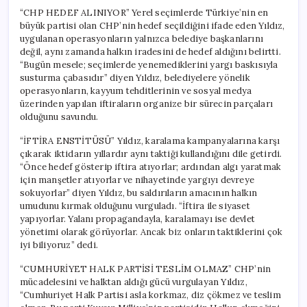
“CHP HEDEF ALINIYOR” Yerel seçimlerde Türkiye’nin en
büyük partisi olan CHP’nin hedef seçildiğini ifade eden Yıldız,
uygulanan operasyonların yalnızca belediye başkanlarını
değil, aynı zamanda halkın iradesini de hedef aldığını belirtti.
“Bugün mesele; seçimlerde yenemediklerini yargı baskısıyla
susturma çabasıdır” diyen Yıldız, belediyelere yönelik
operasyonların, kayyum tehditlerinin ve sosyal medya
üzerinden yapılan iftiraların organize bir sürecin parçaları
olduğunu savundu.
“İFTİRA ENSTİTÜSÜ” Yıldız, karalama kampanyalarına karşı
çıkarak iktidarın yıllardır aynı taktiği kullandığını dile getirdi.
“Önce hedef gösterip iftira atıyorlar; ardından algı yaratmak
için manşetler atıyorlar ve nihayetinde yargıyı devreye
sokuyorlar” diyen Yıldız, bu saldırıların amacının halkın
umudunu kırmak olduğunu vurguladı. “İftira ile siyaset
yapıyorlar. Yalanı propagandayla, karalamayı ise devlet
yönetimi olarak görüyorlar. Ancak biz onların taktiklerini çok
iyi biliyoruz” dedi.
“CUMHURİYET HALK PARTİSİ TESLİM OLMAZ” CHP’nin
mücadelesini ve halktan aldığı gücü vurgulayan Yıldız,
“Cumhuriyet Halk Partisi asla korkmaz, diz çökmez ve teslim