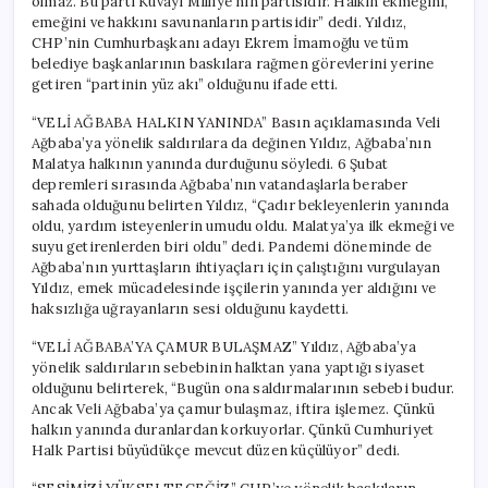
olmaz. Bu parti Kuvayı Milliye’nin partisidir. Halkın ekmeğini,
emeğini ve hakkını savunanların partisidir” dedi. Yıldız,
CHP’nin Cumhurbaşkanı adayı Ekrem İmamoğlu ve tüm
belediye başkanlarının baskılara rağmen görevlerini yerine
getiren “partinin yüz akı” olduğunu ifade etti.
“VELİ AĞBABA HALKIN YANINDA” Basın açıklamasında Veli
Ağbaba’ya yönelik saldırılara da değinen Yıldız, Ağbaba’nın
Malatya halkının yanında durduğunu söyledi. 6 Şubat
depremleri sırasında Ağbaba’nın vatandaşlarla beraber
sahada olduğunu belirten Yıldız, “Çadır bekleyenlerin yanında
oldu, yardım isteyenlerin umudu oldu. Malatya’ya ilk ekmeği ve
suyu getirenlerden biri oldu” dedi. Pandemi döneminde de
Ağbaba’nın yurttaşların ihtiyaçları için çalıştığını vurgulayan
Yıldız, emek mücadelesinde işçilerin yanında yer aldığını ve
haksızlığa uğrayanların sesi olduğunu kaydetti.
“VELİ AĞBABA’YA ÇAMUR BULAŞMAZ” Yıldız, Ağbaba’ya
yönelik saldırıların sebebinin halktan yana yaptığı siyaset
olduğunu belirterek, “Bugün ona saldırmalarının sebebi budur.
Ancak Veli Ağbaba’ya çamur bulaşmaz, iftira işlemez. Çünkü
halkın yanında duranlardan korkuyorlar. Çünkü Cumhuriyet
Halk Partisi büyüdükçe mevcut düzen küçülüyor” dedi.