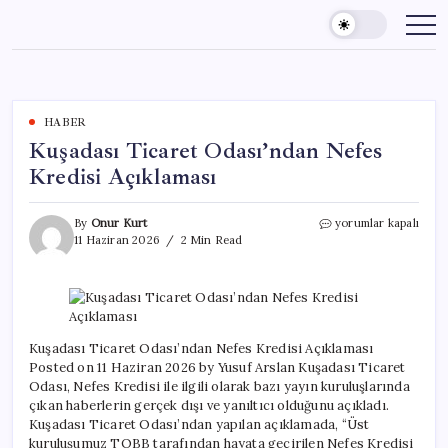
Skip
to
content
HABER
Kuşadası Ticaret Odası’ndan Nefes
Kredisi Açıklaması
Kuşadası
By
Onur Kurt
yorumlar kapalı
Ticaret
11 Haziran 2026
2 Min Read
Odası’ndan
Nefes
Kredisi
Açıklaması
için
Kuşadası Ticaret Odası’ndan Nefes Kredisi Açıklaması
Posted on 11 Haziran 2026 by Yusuf Arslan Kuşadası Ticaret
Odası, Nefes Kredisi ile ilgili olarak bazı yayın kuruluşlarında
çıkan haberlerin gerçek dışı ve yanıltıcı olduğunu açıkladı.
Kuşadası Ticaret Odası’ndan yapılan açıklamada, “Üst
kuruluşumuz TOBB tarafından hayata geçirilen Nefes Kredisi