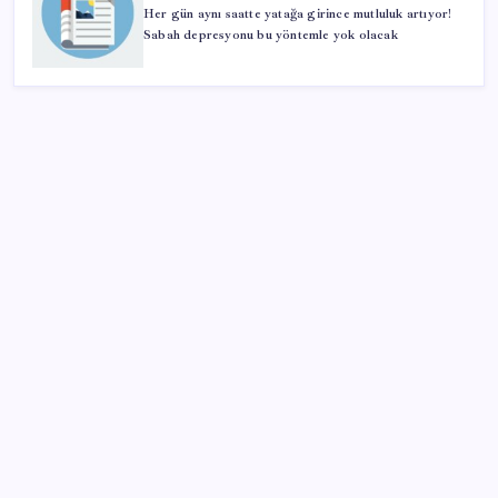
Her gün aynı saatte yatağa girince mutluluk artıyor!
Sabah depresyonu bu yöntemle yok olacak
SON YAZILAR
Porsche yöneticisinden Volkswagen’e maliyetleri
hızla düşürme çağrısı
Halkbank, ikincil halka arz süreci başlattı
Adalet Bakanlığı ‘projesi’: Hâkim ve savcılar yapay
zekâyla ‘örgüt tahmini’ yapacak!