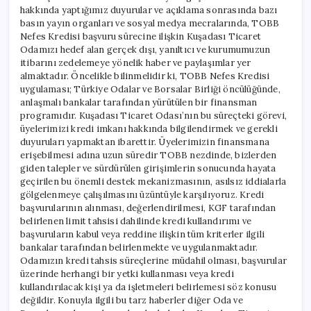
hakkında yaptığımız duyurular ve açıklama sonrasında bazı
basın yayın organları ve sosyal medya mecralarında, TOBB
Nefes Kredisi başvuru sürecine ilişkin Kuşadası Ticaret
Odamızı hedef alan gerçek dışı, yanıltıcı ve kurumumuzun
itibarını zedelemeye yönelik haber ve paylaşımlar yer
almaktadır. Öncelikle bilinmelidir ki, TOBB Nefes Kredisi
uygulaması; Türkiye Odalar ve Borsalar Birliği öncülüğünde,
anlaşmalı bankalar tarafından yürütülen bir finansman
programıdır. Kuşadası Ticaret Odası’nın bu süreçteki görevi,
üyelerimizi kredi imkanı hakkında bilgilendirmek ve gerekli
duyuruları yapmaktan ibarettir. Üyelerimizin finansmana
erişebilmesi adına uzun süredir TOBB nezdinde, bizlerden
giden talepler ve sürdürülen girişimlerin sonucunda hayata
geçirilen bu önemli destek mekanizmasının, asılsız iddialarla
gölgelenmeye çalışılmasını üzüntüyle karşılıyoruz. Kredi
başvurularının alınması, değerlendirilmesi, KGF tarafından
belirlenen limit tahsisi dahilinde kredi kullandırımı ve
başvuruların kabul veya reddine ilişkin tüm kriterler ilgili
bankalar tarafından belirlenmekte ve uygulanmaktadır.
Odamızın kredi tahsis süreçlerine müdahil olması, başvurular
üzerinde herhangi bir yetki kullanması veya kredi
kullandırılacak kişi ya da işletmeleri belirlemesi söz konusu
değildir. Konuyla ilgili bu tarz haberler diğer Oda ve