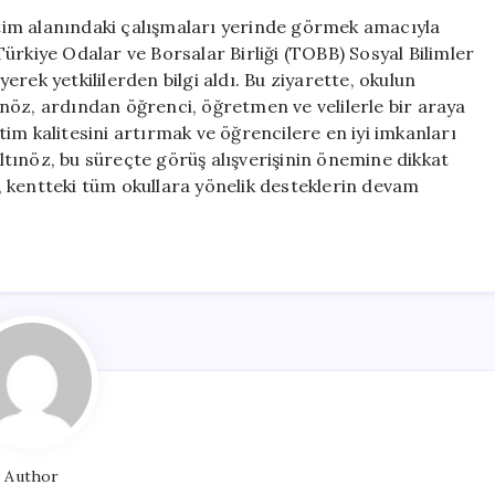
Murat
ğitim alanındaki çalışmaları yerinde görmek amacıyla
Altınöz,
ürkiye Odalar ve Borsalar Birliği (TOBB) Sosyal Bilimler
Okul
yerek yetkililerden bilgi aldı. Bu ziyarette, okulun
Ziyaretlerine
nöz, ardından öğrenci, öğretmen ve velilerle bir araya
Devam
itim kalitesini artırmak ve öğrencilere en iyi imkanları
Ediyor
tınöz, bu süreçte görüş alışverişinin önemine dikkat
için
 kentteki tüm okullara yönelik desteklerin devam
Author