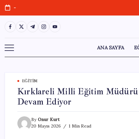
Skip
-
to
content
https://www.facebook.com/
https://twitter.com/
https://t.me/
https://www.instagram.com/
https://youtube.com/
ANA SAYFA
E
EĞITIM
Kırklareli Milli Eğitim Müdürü
Devam Ediyor
By
Onur Kurt
20 Mayıs 2026
1 Min Read