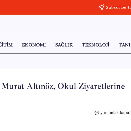
Subscribe t
ĞİTİM
EKONOMİ
SAĞLIK
TEKNOLOJİ
TANI
 Murat Altınöz, Okul Ziyaretlerine
Kırklareli
yorumlar kapal
Milli
Eğitim
Müdürü