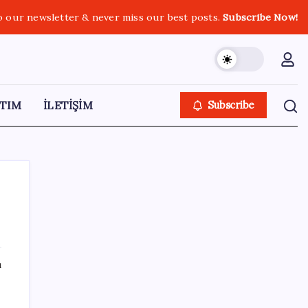
o our newsletter & never miss our best posts.
Subscribe Now!
TIM
İLETİŞİM
Subscribe
SON YAZILAR
ı
Redmi 17 ve 17 5G 7.500 mAh Batarya ile
Tanıtıldı