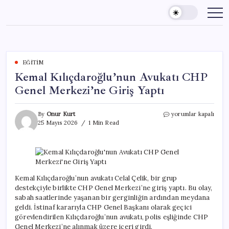
Skip
to
content
EĞITIM
Kemal Kılıçdaroğlu’nun Avukatı CHP
Genel Merkezi’ne Giriş Yaptı
Kemal
By
Onur Kurt
yorumlar kapalı
Kılıçdaroğlu’nun
25 Mayıs 2026
1 Min Read
Avukatı
CHP
Genel
Merkezi’ne
Giriş
Yaptı
Kemal Kılıçdaroğlu’nun avukatı Celal Çelik, bir grup
için
destekçiyle birlikte CHP Genel Merkezi’ne giriş yaptı. Bu olay,
sabah saatlerinde yaşanan bir gerginliğin ardından meydana
geldi. İstinaf kararıyla CHP Genel Başkanı olarak geçici
görevlendirilen Kılıçdaroğlu’nun avukatı, polis eşliğinde CHP
Genel Merkezi’ne alınmak üzere içeri girdi.