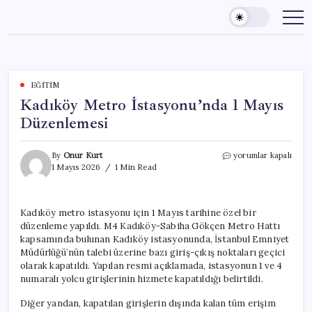
Skip
to
content
EĞITIM
Kadıköy Metro İstasyonu’nda 1 Mayıs
Düzenlemesi
Kadıköy
By
Onur Kurt
yorumlar kapalı
Metro
1 Mayıs 2026
1 Min Read
İstasyonu’nda
1
Mayıs
Kadıköy metro istasyonu için 1 Mayıs tarihine özel bir
Düzenlemesi
düzenleme yapıldı. M4 Kadıköy-Sabiha Gökçen Metro Hattı
için
kapsamında bulunan Kadıköy istasyonunda, İstanbul Emniyet
Müdürlüğü’nün talebi üzerine bazı giriş-çıkış noktaları geçici
olarak kapatıldı. Yapılan resmi açıklamada, istasyonun 1 ve 4
numaralı yolcu girişlerinin hizmete kapatıldığı belirtildi.
Diğer yandan, kapatılan girişlerin dışında kalan tüm erişim