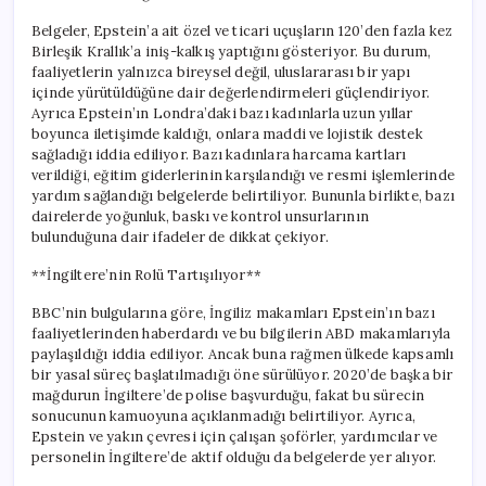
Belgeler, Epstein’a ait özel ve ticari uçuşların 120’den fazla kez
Birleşik Krallık’a iniş-kalkış yaptığını gösteriyor. Bu durum,
faaliyetlerin yalnızca bireysel değil, uluslararası bir yapı
içinde yürütüldüğüne dair değerlendirmeleri güçlendiriyor.
Ayrıca Epstein’ın Londra’daki bazı kadınlarla uzun yıllar
boyunca iletişimde kaldığı, onlara maddi ve lojistik destek
sağladığı iddia ediliyor. Bazı kadınlara harcama kartları
verildiği, eğitim giderlerinin karşılandığı ve resmi işlemlerinde
yardım sağlandığı belgelerde belirtiliyor. Bununla birlikte, bazı
dairelerde yoğunluk, baskı ve kontrol unsurlarının
bulunduğuna dair ifadeler de dikkat çekiyor.
**İngiltere’nin Rolü Tartışılıyor**
BBC’nin bulgularına göre, İngiliz makamları Epstein’ın bazı
faaliyetlerinden haberdardı ve bu bilgilerin ABD makamlarıyla
paylaşıldığı iddia ediliyor. Ancak buna rağmen ülkede kapsamlı
bir yasal süreç başlatılmadığı öne sürülüyor. 2020’de başka bir
mağdurun İngiltere’de polise başvurduğu, fakat bu sürecin
sonucunun kamuoyuna açıklanmadığı belirtiliyor. Ayrıca,
Epstein ve yakın çevresi için çalışan şoförler, yardımcılar ve
personelin İngiltere’de aktif olduğu da belgelerde yer alıyor.