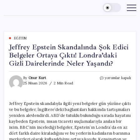
Skip
to
content
EĞITIM
Jeffrey Epstein Skandalında Şok Edici
Belgeler Ortaya Çıktı! Londra’daki
Gizli Dairelerinde Neler Yaşandı?
Jeffrey
By
Onur Kurt
yorumlar kapalı
Epstein
25 Nisan 2026
2 Min Read
Skandalında
Şok
Edici
Jeffrey Epstein skandalıyla ilgili yeni belgeler gün yüzüne çıktı
Belgeler
ve bu belgeler, İngiltere’deki bağlantıları hakkında tartışmaları
Ortaya
Çıktı!
yeniden alevlendirdi. ABD’de tutuklu bulunduğu sırada hayatını
Londra’daki
kaybeden Epstein, insan ticareti suçlamalarıyla anılan bir
Gizli
isim. BBC’nin incelediği belgeler, Epstein’ın Londra’da en az
Dairelerinde
dört farklı daire kiraladığını ve bu yerlerin kadınların barınma
Neler
merkezleri olarak kullanıldığını ortaya koydu. Kensington ve