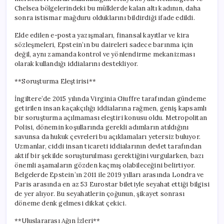
Yaşandı?
Chelsea bölgelerindeki bu mülklerde kalan altı kadının, daha
için
sonra istismar mağduru olduklarını bildirdiği ifade edildi.
Elde edilen e-posta yazışmaları, finansal kayıtlar ve kira
sözleşmeleri, Epstein’ın bu daireleri sadece barınma için
değil, aynı zamanda kontrol ve yönlendirme mekanizması
olarak kullandığı iddialarını destekliyor.
**Soruşturma Eleştirisi**
İngiltere’de 2015 yılında Virginia Giuffre tarafından gündeme
getirilen insan kaçakçılığı iddialarına rağmen, geniş kapsamlı
bir soruşturma açılmaması eleştiri konusu oldu. Metropolitan
Polisi, dönemin koşullarında gerekli adımların atıldığını
savunsa da hukuk çevreleri bu açıklamaları yetersiz buluyor.
Uzmanlar, ciddi insan ticareti iddialarının devlet tarafından
aktif bir şekilde soruşturulması gerektiğini vurgularken, bazı
önemli aşamaların gözden kaçmış olabileceğini belirtiyor.
Belgelerde Epstein’ın 2011 ile 2019 yılları arasında Londra ve
Paris arasında en az 53 Eurostar biletiyle seyahat ettiği bilgisi
de yer alıyor. Bu seyahatlerin çoğunun, şikayet sonrası
döneme denk gelmesi dikkat çekici.
**Uluslararası Ağın İzleri**