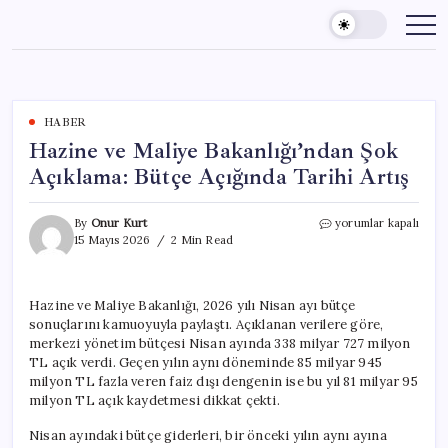
Skip
to
content
HABER
Hazine ve Maliye Bakanlığı’ndan Şok
Açıklama: Bütçe Açığında Tarihi Artış
Hazine
By
Onur Kurt
yorumlar kapalı
ve
15 Mayıs 2026
2 Min Read
Maliye
Bakanlığı’ndan
Şok
Hazine ve Maliye Bakanlığı, 2026 yılı Nisan ayı bütçe
Açıklama:
sonuçlarını kamuoyuyla paylaştı. Açıklanan verilere göre,
Bütçe
Açığında
merkezi yönetim bütçesi Nisan ayında 338 milyar 727 milyon
Tarihi
TL açık verdi. Geçen yılın aynı döneminde 85 milyar 945
Artış
milyon TL fazla veren faiz dışı dengenin ise bu yıl 81 milyar 95
için
milyon TL açık kaydetmesi dikkat çekti.
Nisan ayındaki bütçe giderleri, bir önceki yılın aynı ayına