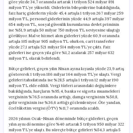
göre yüzde 34,7 oranında artarak 1 trilyon 524 milyar 891
milyon TL’ye yükseldi. Giderlerin bileşenlerine bakıldığında,
faiz hariç giderlerin yüzde 45,4 artışla 1 trilyon 267 milyar 259
milyon TL, personel giderlerinin yüzde 44,9 artışla 397 milyar
654 milyon TL, sosyal güvenlik kurumlarına devlet priminin
ise %51,9 artışla 50 milyar 750 milyon TL seviyesine ulaştığı
görülüyor. Mal ve hizmet alım giderleri yüzde 60,9 oranında
artışla 105 milyar 905 milyon TL olurken, cari transferler
yüzde 27,1 artışla 521 milyar 514 milyon TL’ye çıktı. Faiz
giderleri ise geçen yıla göre %1,2 azalarak 257 milyar 632
milyon TL olarak belirlendi.
Bütçe gelirleri, geçen yılın Nisan ayına kıyasla yüzde 23,9 artış
göstererek 1 trilyon 186 milyar 164 milyon TL’ye ulaştı. Vergi
gelirleri tahsilatında ise %28,5 artışla 1 trilyon 12 milyar 190
milyon TL elde edildi. Vergi türleri arasındaki değişimlere
bakıldığında, harçların %95,4, banka ve sigorta muameleleri
vergisinin %76,5 oranında arttığı, damga vergisinin %50,8,
gelir vergisinin ise %36,6 arttığı gözlemleniyor. Öte yandan,
özel tüketim vergisi (ÖTV) %11,7 oranında azaldı.
2026 yılının Ocak-Nisan döneminde bütçe giderleri, geçen
yılın aynı dönemine göre %40 artarak 5 trilyon 950 milyar 322
milyon TL’ye ulaştı. Bu süreçte bütçe gelirleri %54,3 artışla 5