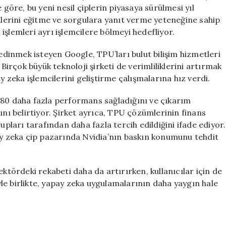
Teknoloji
 göre, bu yeni nesil çiplerin piyasaya sürülmesi yıl
Savaşına
erini eğitme ve sorgulara yanıt verme yeteneğine sahip
Katılıyor
u işlemleri ayrı işlemcilere bölmeyi hedefliyor.
için
 edinmek isteyen Google, TPU’ları bulut bilişim hizmetleri
 Birçok büyük teknoloji şirketi de verimliliklerini artırmak
y zeka işlemcilerini geliştirme çalışmalarına hız verdi.
280 daha fazla performans sağladığını ve çıkarım
ını belirtiyor. Şirket ayrıca, TPU çözümlerinin finans
upları tarafından daha fazla tercih edildiğini ifade ediyor.
pay zeka çip pazarında Nvidia’nın baskın konumunu tehdit
ektördeki rekabeti daha da artırırken, kullanıcılar için de
iyle birlikte, yapay zeka uygulamalarının daha yaygın hale