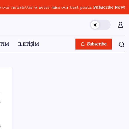
o our newsletter & never miss our best posts.
Subscribe Now!
TIM
İLETİŞİM
Subscribe
ı
SON YAZILAR
CHP’nin butlan MYK’sinden yeni karar: 8 il
e
başkanlığına atama yapıldı