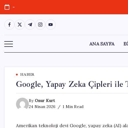
Skip
-
to
content
https://www.facebook.com/
https://twitter.com/
https://t.me/
https://www.instagram.com/
https://youtube.com/
ANA SAYFA
E
HABER
Google, Yapay Zeka Çipleri ile 
By
Onur Kurt
24 Nisan 2026
1 Min Read
Amerikan teknoloji devi Google, yapay zeka (AI) ala