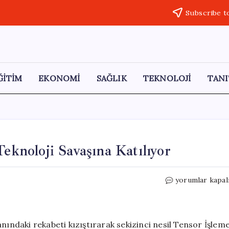
Subscribe t
ĞİTİM
EKONOMİ
SAĞLIK
TEKNOLOJİ
TANI
Teknoloji Savaşına Katılıyor
Google,
yorumlar kapal
Yapay
Zeka
Çipleri
ile
nındaki rekabeti kızıştırarak sekizinci nesil Tensor İşlem