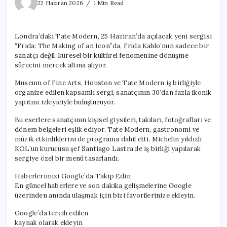
saygı
22 Haziran 2026
1 Min Read
duruşu
için
Londra’daki Tate Modern, 25 Haziran’da açılacak yeni sergisi
“Frida: The Making of an Icon”da, Frida Kahlo’nun sadece bir
sanatçı değil, küresel bir kültürel fenomenine dönüşme
sürecini mercek altına alıyor.
Museum of Fine Arts, Houston ve Tate Modern iş birliğiyle
organize edilen kapsamlı sergi, sanatçının 30’dan fazla ikonik
yapıtını izleyiciyle buluşturuyor.
Bu eserlere sanatçının kişisel giysileri, takıları, fotoğrafları ve
dönem belgeleri eşlik ediyor. Tate Modern, gastronomi ve
müzik etkinliklerini de programa dahil etti. Michelin yıldızlı
KOL’un kurucusu şef Santiago Lastra ile iş birliği yapılarak
sergiye özel bir menü tasarlandı.
Haberlerimizi Google’da Takip Edin
En güncel haberlere ve son dakika gelişmelerine Google
üzerinden anında ulaşmak için bizi favorilerinize ekleyin.
Google’da tercih edilen
kaynak olarak ekleyin