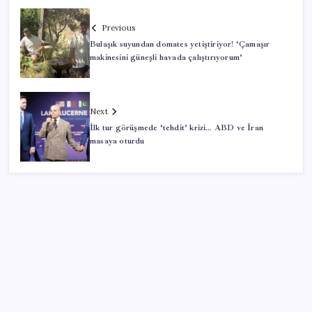
Previous
Bulaşık suyundan domates yetiştiriyor! ‘Çamaşır
makinesini güneşli havada çalıştırıyorum’
Next
İlk tur görüşmede ‘tehdit’ krizi… ABD ve İran
masaya oturdu
SON YAZILAR