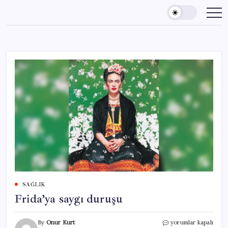
Skip
to
content
SAĞLIK
Frida’ya saygı duruşu
Frida’ya
By
Onur Kurt
yorumlar kapalı