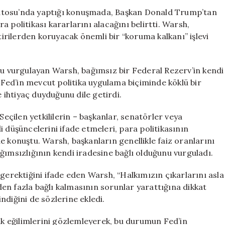
Warsh:
atosu’nda yaptığı konuşmada, Başkan Donald Trump’tan
Merkez
 politikası kararlarını alacağını belirtti. Warsh,
Bankasının
rilerden koruyacak önemli bir “koruma kalkanı” işlevi
Yeni
Bir
Enflasyon
nu vurgulayan Warsh, bağımsız bir Federal Rezerv’in kendi
Stratejisine
, Fed’in mevcut politika uygulama biçiminde köklü bir
İhtiyacı
e ihtiyaç duyduğunu dile getirdi.
Var
için
Seçilen yetkililerin – başkanlar, senatörler veya
ili düşüncelerini ifade etmeleri, para politikasının
e konuştu. Warsh, başkanların genellikle faiz oranlarını
ğımsızlığının kendi iradesine bağlı olduğunu vurguladı.
 gerektiğini ifade eden Warsh, “Halkımızın çıkarlarını asla
en fazla bağlı kalmasının sorunlar yarattığına dikkat
ndiğini de sözlerine ekledi.
lik eğilimlerini gözlemleyerek, bu durumun Fed’in