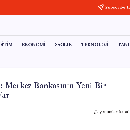
Subscribe t
ĞİTİM
EKONOMİ
SAĞLIK
TEKNOLOJİ
TANI
: Merkez Bankasının Yeni Bir
Var
Fed
yorumlar kapal
Başkan
Adayı
Kevin