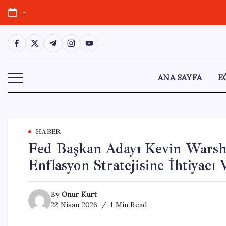
Skip
-
to
content
https://www.facebook.com/
https://twitter.com/
https://t.me/
https://www.instagram.com/
https://youtube.com/
ANA SAYFA
E
HABER
Fed Başkan Adayı Kevin Warsh
Enflasyon Stratejisine İhtiyacı 
By
Onur Kurt
22 Nisan 2026
1 Min Read