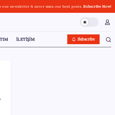
o our newsletter & never miss our best posts.
Subscribe Now!
TIM
İLETİŞİM
Subscribe
SON YAZILAR
ı
CHP’nin butlan MYK’sinden yeni karar: 8 il
başkanlığına atama yapıldı