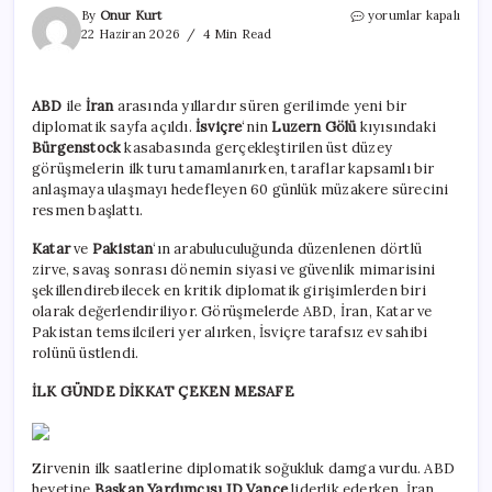
El
By
Onur Kurt
yorumlar kapalı
sıkışmadılar
22 Haziran 2026
4 Min Read
ama
anlaştılar!
ABD
ABD
ile
İran
arasında yıllardır süren gerilimde yeni bir
ile
diplomatik sayfa açıldı.
İsviçre
‘nin
Luzern Gölü
kıyısındaki
İran
arasında
Bürgenstock
kasabasında gerçekleştirilen üst düzey
tarihi
görüşmelerin ilk turu tamamlanırken, taraflar kapsamlı bir
60
anlaşmaya ulaşmayı hedefleyen 60 günlük müzakere sürecini
gün
resmen başlattı.
başladı
için
Katar
ve
Pakistan
‘ın arabuluculuğunda düzenlenen dörtlü
zirve, savaş sonrası dönemin siyasi ve güvenlik mimarisini
şekillendirebilecek en kritik diplomatik girişimlerden biri
olarak değerlendiriliyor. Görüşmelerde ABD, İran, Katar ve
Pakistan temsilcileri yer alırken, İsviçre tarafsız ev sahibi
rolünü üstlendi.
İLK GÜNDE DİKKAT ÇEKEN MESAFE
Zirvenin ilk saatlerine diplomatik soğukluk damga vurdu. ABD
heyetine
Başkan Yardımcısı JD Vance
liderlik ederken, İran