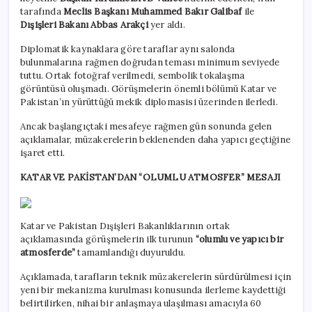
tarafında
Meclis Başkanı Muhammed Bakır Galibaf
ile
Dışişleri Bakanı Abbas Arakçi
yer aldı.
Diplomatik kaynaklara göre taraflar aynı salonda
bulunmalarına rağmen doğrudan teması minimum seviyede
tuttu. Ortak fotoğraf verilmedi, sembolik tokalaşma
görüntüsü oluşmadı. Görüşmelerin önemli bölümü Katar ve
Pakistan’ın yürüttüğü mekik diplomasisi üzerinden ilerledi.
Ancak başlangıçtaki mesafeye rağmen gün sonunda gelen
açıklamalar, müzakerelerin beklenenden daha yapıcı geçtiğine
işaret etti.
KATAR VE PAKİSTAN’DAN “OLUMLU ATMOSFER” MESAJI
Katar ve Pakistan Dışişleri Bakanlıklarının ortak
açıklamasında görüşmelerin ilk turunun
“olumlu ve yapıcı bir
atmosferde”
tamamlandığı duyuruldu.
Açıklamada, tarafların teknik müzakerelerin sürdürülmesi için
yeni bir mekanizma kurulması konusunda ilerleme kaydettiği
belirtilirken, nihai bir anlaşmaya ulaşılması amacıyla 60