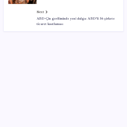
Next
ABD-Çin geriliminde yeni dalga: ABD’li 56 şirkete
ticaret kısıtlaması
SON YAZILAR
‘Tek çatı altında toplanmalı’ dedi: Akın Gürlek’ten
‘internet gazeteciliği’ için yasa sinyali mi?
Redmi 17 ve 17 5G 7.500 mAh Batarya ile Tanıtıldı
Çin’in altın alımında üç yılın rekoru