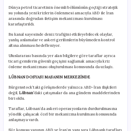
Dünya petrol ticaretinin önemli bölümünün geçtiği stratejik
su yolunda yeni krizlerin önlenmesi amacıyla ABD ile İran
arasında doğrudan iletişim mekanizması kurulması
kararlaştırıldı.
Bu kanal sayesinde deniz trafiğini etkileyebilecek olaylar,
yanlış anlamalar ve askeri gerilimlerin büyümeden kontrol
altına alınması hedefleniyor.
Uluslararası basında yer alan bilgilere göre taraflar ayrıca
ticari gemilerin güvenli geçişini sağlamak amacıyla kriz
önleme mekanizması oluşturulması konusunda da uzlaştı.
LÜBNAN DOSYASI MASANIN MERKEZİNDE
Bürgenstock’taki görüşmelerde yalnızca ABD-İran ilişkileri
değil,
Lübnan’
daki çatışmalar da ana gündem maddelerinden
biri oldu.
Taraflar, Lübnan’da askeri operasyonların durdurulmasına
yönelik çalışacak özel bir mekanizma kurulması konusunda
anlaşmaya vardı.
Söz konusu yapının ABD ve İran’ın yanı sıra Lübnanlı tarafları