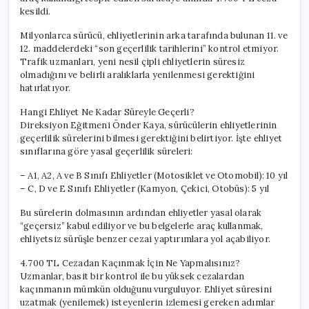
kesildi.
Milyonlarca sürücü, ehliyetlerinin arka tarafında bulunan 11. ve
12. maddelerdeki “son geçerlilik tarihlerini” kontrol etmiyor.
Trafik uzmanları, yeni nesil çipli ehliyetlerin süresiz
olmadığını ve belirli aralıklarla yenilenmesi gerektiğini
hatırlatıyor.
Hangi Ehliyet Ne Kadar Süreyle Geçerli?
Direksiyon Eğitmeni Önder Kaya, sürücülerin ehliyetlerinin
geçerlilik sürelerini bilmesi gerektiğini belirtiyor. İşte ehliyet
sınıflarına göre yasal geçerlilik süreleri:
– A1, A2, A ve B Sınıfı Ehliyetler (Motosiklet ve Otomobil): 10 yıl
– C, D ve E Sınıfı Ehliyetler (Kamyon, Çekici, Otobüs): 5 yıl
Bu sürelerin dolmasının ardından ehliyetler yasal olarak
“geçersiz” kabul ediliyor ve bu belgelerle araç kullanmak,
ehliyetsiz sürüşle benzer cezai yaptırımlara yol açabiliyor.
4.700 TL Cezadan Kaçınmak İçin Ne Yapmalısınız?
Uzmanlar, basit bir kontrol ile bu yüksek cezalardan
kaçınmanın mümkün olduğunu vurguluyor. Ehliyet süresini
uzatmak (yenilemek) isteyenlerin izlemesi gereken adımlar