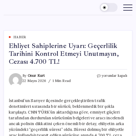
Skip
to
content
HABER
Ehliyet Sahiplerine Uyarı: Geçerlilik
Tarihini Kontrol Etmeyi Unutmayın,
Cezası 4.700 TL!
Ehliyet
By
Onur Kurt
yorumlar kapalı
Sahiplerine
22 Mayıs 2026
1 Min Read
Uyarı:
Geçerlilik
Tarihini
İstanbul’un Sarıyer ilçesinde gerçekleştirilen trafik
Kontrol
denetimleri sırasında bir sürücü, beklenmedik bir şokla
Etmeyi
Unutmayın,
karşılaştı. CNN TÜRK’ün aktardığına göre, emniyet güçleri
Cezası
tarafından durdurulan sürücünün belgeleri ve aracı incelendi
4.700
ancak polisin dikkatini çeken önemli bir detay, ehliyetin arka
TL!
yüzündeki “geçerlilik süresi” oldu. Süresi dolmuş bir ehliyetle
için
araç kullandığı tespit edilen sürücüye anında 4.700 TL ceza