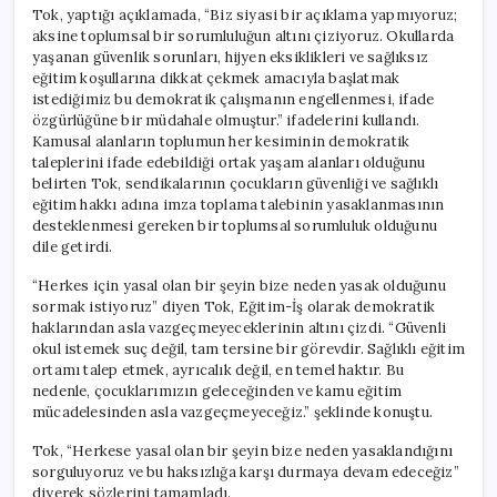
Tok, yaptığı açıklamada, “Biz siyasi bir açıklama yapmıyoruz;
aksine toplumsal bir sorumluluğun altını çiziyoruz. Okullarda
yaşanan güvenlik sorunları, hijyen eksiklikleri ve sağlıksız
eğitim koşullarına dikkat çekmek amacıyla başlatmak
istediğimiz bu demokratik çalışmanın engellenmesi, ifade
özgürlüğüne bir müdahale olmuştur.” ifadelerini kullandı.
Kamusal alanların toplumun her kesiminin demokratik
taleplerini ifade edebildiği ortak yaşam alanları olduğunu
belirten Tok, sendikalarının çocukların güvenliği ve sağlıklı
eğitim hakkı adına imza toplama talebinin yasaklanmasının
desteklenmesi gereken bir toplumsal sorumluluk olduğunu
dile getirdi.
“Herkes için yasal olan bir şeyin bize neden yasak olduğunu
sormak istiyoruz” diyen Tok, Eğitim-İş olarak demokratik
haklarından asla vazgeçmeyeceklerinin altını çizdi. “Güvenli
okul istemek suç değil, tam tersine bir görevdir. Sağlıklı eğitim
ortamı talep etmek, ayrıcalık değil, en temel haktır. Bu
nedenle, çocuklarımızın geleceğinden ve kamu eğitim
mücadelesinden asla vazgeçmeyeceğiz.” şeklinde konuştu.
Tok, “Herkese yasal olan bir şeyin bize neden yasaklandığını
sorguluyoruz ve bu haksızlığa karşı durmaya devam edeceğiz”
diyerek sözlerini tamamladı.