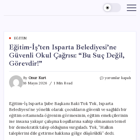
Skip
to
content
EĞITIM
Eğitim-İş’ten Isparta Belediyesi’ne
Güvenli Okul Çağrısı: “Bu Suç Değil,
Görevdir!”
Eğitim-
By
Onur Kurt
yorumlar kapalı
İş’ten
16 Mayıs 2026
1 Min Read
Isparta
Belediyesi’ne
Güvenli
Eğitim-İş Isparta Şube Başkanı Baki Tok Tok, Isparta
Okul
Belediyesi’ne yönelik olarak çocukların güvenli ve sağlıklı bir
Çağrısı:
“Bu
eğitim ortamında öğrenim görmesinin, eğitim emekçilerinin
Suç
ise insana yakışır çalışma koşullarına sahip olmasının temel
Değil,
bir demokratik talep olduğunu vurguladı. Tok, “Halkın
Görevdir!”
taleplerini dile getirme hakkına gölge düşürüldü” dedi.
için