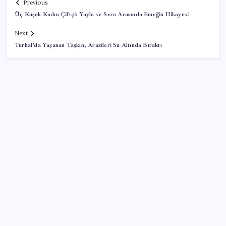
Previous
Üç Kuşak Kadın Çiftçi: Yayla ve Sera Arasında Emeğin Hikayesi
Next
Turhal’da Yaşanan Taşkın, Arazileri Su Altında Bıraktı
SON YAZILAR
CHP’nin butlan MYK’sinden yeni karar: 8 il
başkanlığına atama yapıldı
Türkiye’nin yerli ve milli lokomotifi Afrika’da
‘Çerçeve yasa’ya bir tepki de Yeniden Refah’tan: ‘Ne