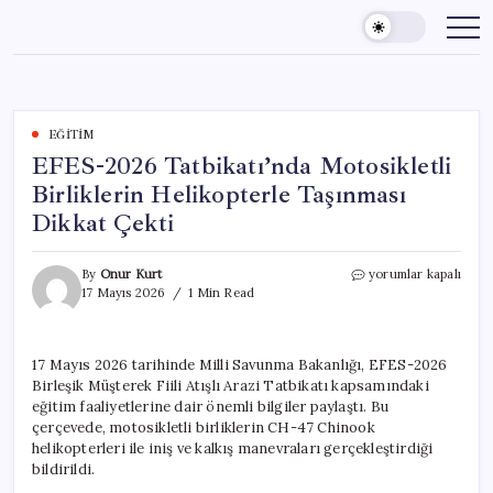
Skip
to
content
EĞITIM
EFES-2026 Tatbikatı’nda Motosikletli
Birliklerin Helikopterle Taşınması
Dikkat Çekti
EFES-
By
Onur Kurt
yorumlar kapalı
2026
17 Mayıs 2026
1 Min Read
Tatbikatı’nda
Motosikletli
Birliklerin
17 Mayıs 2026 tarihinde Milli Savunma Bakanlığı, EFES-2026
Helikopterle
Birleşik Müşterek Fiili Atışlı Arazi Tatbikatı kapsamındaki
Taşınması
Dikkat
eğitim faaliyetlerine dair önemli bilgiler paylaştı. Bu
Çekti
çerçevede, motosikletli birliklerin CH-47 Chinook
için
helikopterleri ile iniş ve kalkış manevraları gerçekleştirdiği
bildirildi.