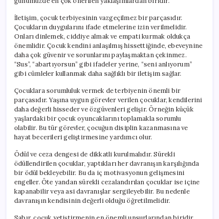
günümüzde en çok önerilen yaklaşımlardan biridir.
İletişim, çocuk terbiyesinin vazgeçilmez bir parçasıdır.
Çocukların duygularını ifade etmelerine izin verilmelidir.
Onları dinlemek, ciddiye almak ve empati kurmak oldukça
önemlidir. Çocuk kendini anlaşılmış hissettiğinde, ebeveynine
daha çok güvenir ve sorunlarını paylaşmaktan çekinmez.
“Sus”, “abartıyorsun” gibi ifadeler yerine, “seni anlıyorum”
gibi cümleler kullanmak daha sağlıklı bir iletişim sağlar.
Çocuklara sorumluluk vermek de terbiyenin önemli bir
parçasıdır. Yaşına uygun görevler verilen çocuklar, kendilerini
daha değerli hisseder ve özgüvenleri gelişir. Örneğin küçük
yaşlardaki bir çocuk oyuncaklarını toplamakla sorumlu
olabilir. Bu tür görevler, çocuğun disiplin kazanmasına ve
hayat becerileri geliştirmesine yardımcı olur.
Ödül ve ceza dengesi de dikkatli kurulmalıdır. Sürekli
ödüllendirilen çocuklar, yaptıkları her davranışın karşılığında
bir ödül bekleyebilir. Bu da iç motivasyonun gelişmesini
engeller. Öte yandan sürekli cezalandırılan çocuklar ise içine
kapanabilir veya asi davranışlar sergileyebilir. Bu nedenle
davranışın kendisinin değerli olduğu öğretilmelidir.
Sabır, çocuk yetiştirmenin en önemli unsurlarından biridir.