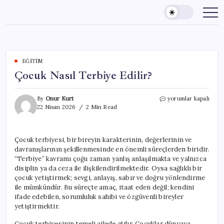
Skip
to
content
EĞITIM
Çocuk Nasıl Terbiye Edilir?
Çocuk
By
Onur Kurt
yorumlar kapalı
Nasıl
22 Nisan 2026
2 Min Read
Terbiye
Edilir?
için
Çocuk terbiyesi, bir bireyin karakterinin, değerlerinin ve
davranışlarının şekillenmesinde en önemli süreçlerden biridir.
“Terbiye” kavramı çoğu zaman yanlış anlaşılmakta ve yalnızca
disiplin ya da ceza ile ilişkilendirilmektedir. Oysa sağlıklı bir
çocuk yetiştirmek; sevgi, anlayış, sabır ve doğru yönlendirme
ile mümkündür. Bu süreçte amaç, itaat eden değil; kendini
ifade edebilen, sorumluluk sahibi ve özgüvenli bireyler
yetiştirmektir.
Çocuk terbiyesinin temeli ailede atılır. Çocuklar dünyaya