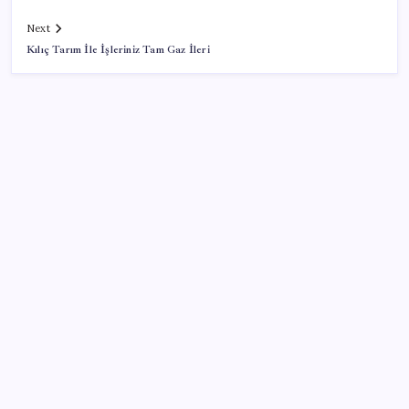
Next
Kılıç Tarım İle İşleriniz Tam Gaz İleri
SON YAZILAR
CHP’nin butlan MYK’sinden yeni karar: 8 il
başkanlığına atama yapıldı
Türkiye’nin yerli ve milli lokomotifi Afrika’da
‘Çerçeve yasa’ya bir tepki de Yeniden Refah’tan: ‘Ne
çerçevesi belli, ne de çerçevenin yasası’