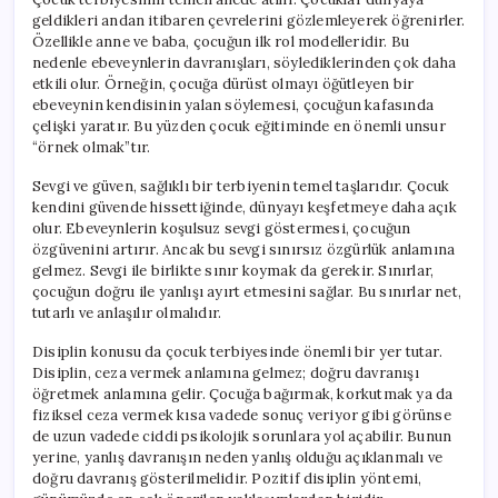
geldikleri andan itibaren çevrelerini gözlemleyerek öğrenirler.
Özellikle anne ve baba, çocuğun ilk rol modelleridir. Bu
nedenle ebeveynlerin davranışları, söylediklerinden çok daha
etkili olur. Örneğin, çocuğa dürüst olmayı öğütleyen bir
ebeveynin kendisinin yalan söylemesi, çocuğun kafasında
çelişki yaratır. Bu yüzden çocuk eğitiminde en önemli unsur
“örnek olmak”tır.
Sevgi ve güven, sağlıklı bir terbiyenin temel taşlarıdır. Çocuk
kendini güvende hissettiğinde, dünyayı keşfetmeye daha açık
olur. Ebeveynlerin koşulsuz sevgi göstermesi, çocuğun
özgüvenini artırır. Ancak bu sevgi sınırsız özgürlük anlamına
gelmez. Sevgi ile birlikte sınır koymak da gerekir. Sınırlar,
çocuğun doğru ile yanlışı ayırt etmesini sağlar. Bu sınırlar net,
tutarlı ve anlaşılır olmalıdır.
Disiplin konusu da çocuk terbiyesinde önemli bir yer tutar.
Disiplin, ceza vermek anlamına gelmez; doğru davranışı
öğretmek anlamına gelir. Çocuğa bağırmak, korkutmak ya da
fiziksel ceza vermek kısa vadede sonuç veriyor gibi görünse
de uzun vadede ciddi psikolojik sorunlara yol açabilir. Bunun
yerine, yanlış davranışın neden yanlış olduğu açıklanmalı ve
doğru davranış gösterilmelidir. Pozitif disiplin yöntemi,