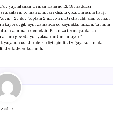
Açılmasına
te’de yayımlanan Orman Kanunu Ek 16 maddesi
Sert
ı alanların orman sınırları dışına çıkarılmasına karşı
Tepki:
 Adem, “23 ilde toplam 2 milyon metrekarelik alan orman
“Doğa
rın kaybı değil; aynı zamanda su kaynaklarımızın, tarımın,
Geleceğimizdir
 altına alınması demektir. Bir imza ile milyonlarca
için
arı mı gözetiliyor yoksa rant mı artıyor?
 yaşamın sürdürülebilirliği içindir. Doğayı korumak,
linde ifadeler kullandı.
Author