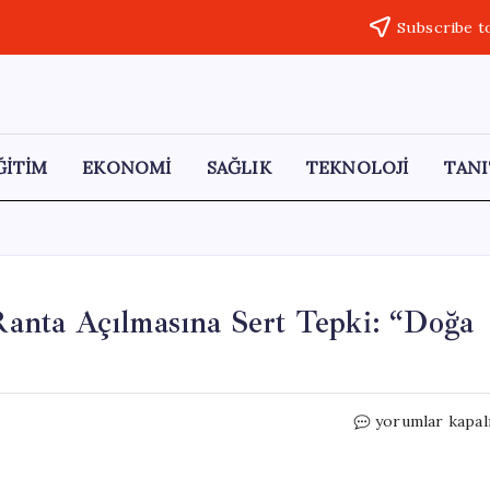
Subscribe t
ĞİTİM
EKONOMİ
SAĞLIK
TEKNOLOJİ
TANI
anta Açılmasına Sert Tepki: “Doğa
CHP’li
yorumlar kapal
Adem’den
Ormanların
Ranta