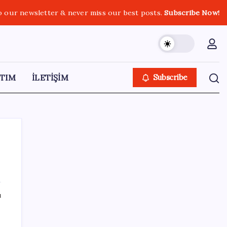
o our newsletter & never miss our best posts.
Subscribe Now!
TIM
İLETİŞİM
Subscribe
SON YAZILAR
ı
ABD, İran-Umman anlaşması sonrası
ablukayı kaldıracak