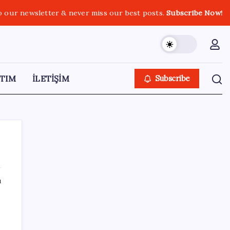
o our newsletter & never miss our best posts.
Subscribe Now!
TIM
İLETİŞİM
Subscribe
ı
SON YAZILAR
ABD, İran-Umman anlaşması sonrası
ablukayı kaldıracak