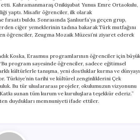
ret etti. Kahramanmaraş Onikişubat Yunus Emre Ortaokulu,
i yaptı. Misafir öğrenciler, ilk olarak
e fırsatı buldu. Sonrasında Şanlıurfa’ya geçen grup,
tlerden ciğer yemeklerinin tadına bakarak Türk mutfağını
den öğrenciler, Zeugma Mozaik Müzesi’ni ziyaret ederek
Sadık Koska, Erasmus programlarının öğrenciler için büyü
a, “Bu program sayesinde öğrenciler, sadece eğitimsel
rklı kültürlerle tanışma, yeni dostluklar kurma ve dünyayı
. Türkiye’nin tarihi ve kültürel zenginliklerini Çek
uluk. Bu tür uluslararası projeler, okulumuzun vizyonunu
 Katkı sunan tüm kurum ve kuruluşlara teşekkür ederiz.”
ten duydukları memnuniyeti ifade ettiler.