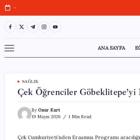
Skip
-
to
content
https://www.facebook.com/
https://twitter.com/
https://t.me/
https://www.instagram.com/
https://youtube.com/
ANA SAYFA
E
SAĞLIK
Çek Öğrenciler Göbeklitepe’yi 
By
Onur Kurt
19 Mayıs 2026
1 Min Read
Çek Cumhuriyeti’nden Erasmus Programı aracılığıyl