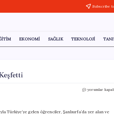
Subscribe t
ĞİTİM
EKONOMİ
SAĞLIK
TEKNOLOJİ
TANI
Keşfetti
Çek
yorumlar kapal
Öğrenciler
Göbeklitepe’yi
Keşfetti
için
a Türkiye’ye gelen öğrenciler, Şanlıurfa’da yer alan ve