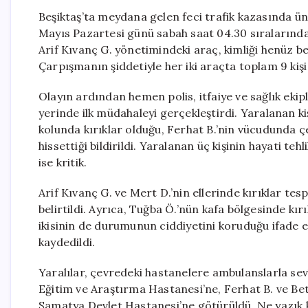
Beşiktaş’ta meydana gelen feci trafik kazasında ün
Mayıs Pazartesi günü sabah saat 04.30 sıralarında Y
Arif Kıvanç G. yönetimindeki araç, kimliği henüz b
Çarpışmanın şiddetiyle her iki araçta toplam 9 kişi
Olayın ardından hemen polis, itfaiye ve sağlık ekiple
yerinde ilk müdahaleyi gerçekleştirdi. Yaralanan 
kolunda kırıklar olduğu, Ferhat B.’nin vücudunda çeşi
hissettiği bildirildi. Yaralanan üç kişinin hayati t
ise kritik.
Arif Kıvanç G. ve Mert D.’nin ellerinde kırıklar tespi
belirtildi. Ayrıca, Tuğba Ö.’nün kafa bölgesinde kırı
ikisinin de durumunun ciddiyetini koruduğu ifade edi
kaydedildi.
Yaralılar, çevredeki hastanelere ambulanslarla se
Eğitim ve Araştırma Hastanesi’ne, Ferhat B. ve Bet
Samatya Devlet Hastanesi’ne götürüldü. Ne yazık 