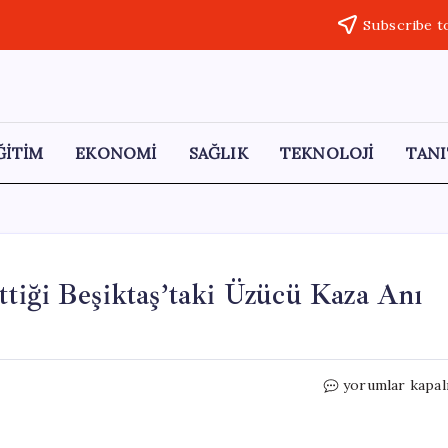
Subscribe t
ĞİTİM
EKONOMİ
SAĞLIK
TEKNOLOJİ
TANI
tiği Beşiktaş’taki Üzücü Kaza Anı
Betül
yorumlar kapal
Koruğ’un
Hayatını
Kaybettiği