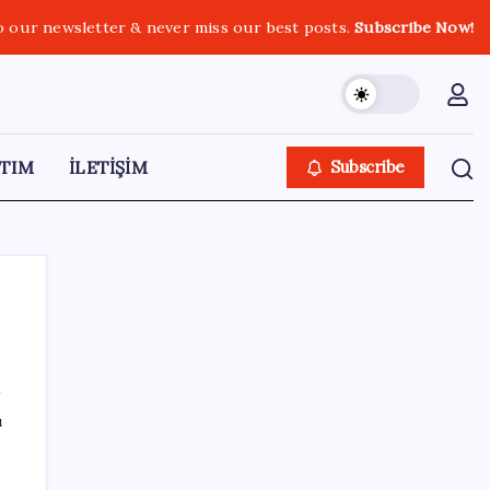
o our newsletter & never miss our best posts.
Subscribe Now!
TIM
İLETİŞİM
Subscribe
SON YAZILAR
ı
Para yetmedi 14 bin tesis krize terk edildi