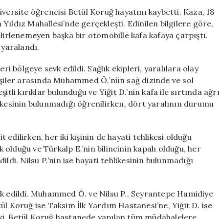
Beşiktaş’taki
iversite öğrencisi Betül Koruğ hayatını kaybetti. Kaza, 18
Üzücü
ıldız Mahallesi’nde gerçekleşti. Edinilen bilgilere göre,
Kaza
elirlenemeyen başka bir otomobille kafa kafaya çarpıştı.
Anı
 yaralandı.
Ortaya
Çıktı
ri bölgeye sevk edildi. Sağlık ekipleri, yaralılara olay
için
kişiler arasında Muhammed Ö.’nün sağ dizinde ve sol
tli kırıklar bulunduğu ve Yiğit D.’nin kafa ile sırtında ağr
ehlikesinin bulunmadığı öğrenilirken, dört yaralının durumu
t edilirken, her iki kişinin de hayati tehlikesi olduğu
k olduğu ve Türkalp E.’nin bilincinin kapalı olduğu, her
ldi. Nilsu P.’nin ise hayati tehlikesinin bulunmadığı
vk edildi. Muhammed Ö. ve Nilsu P., Seyrantepe Hamidiye
ül Koruğ ise Taksim İlk Yardım Hastanesi’ne, Yiğit D. ise
ki, Betül Koruğ hastanede yapılan tüm müdahalelere