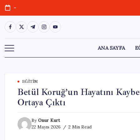
Skip
-
to
content
https://www.facebook.com/
https://twitter.com/
https://t.me/
https://www.instagram.com/
https://youtube.com/
ANA SAYFA
E
EĞITIM
Betül Koruğ’un Hayatını Kaybet
Ortaya Çıktı
By
Onur Kurt
22 Mayıs 2026
2 Min Read