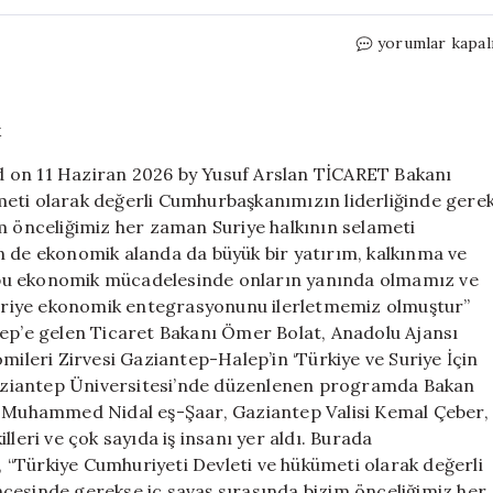
Bakan
yorumlar kapal
Bolat’tan
Suriye
Ekonomisine
Destek
için
d on 11 Haziran 2026 by Yusuf Arslan TİCARET Bakanı
meti olarak değerli Cumhurbaşkanımızın liderliğinde gere
im önceliğimiz her zaman Suriye halkının selameti
n de ekonomik alanda da büyük bir yatırım, kalkınma ve
in bu ekonomik mücadelesinde onların yanında olmamız ve
 Suriye ekonomik entegrasyonunu ilerletmemiz olmuştur”
tep’e gelen Ticaret Bakanı Ömer Bolat, Anadolu Ajansı
leri Zirvesi Gaziantep-Halep’in ‘Türkiye ve Suriye İçin
 Gaziantep Üniversitesi’nde düzenlenen programda Bakan
nı Muhammed Nidal eş-Şaar, Gaziantep Valisi Kemal Çeber,
leri ve çok sayıda iş insanı yer aldı. Burada
“Türkiye Cumhuriyeti Devleti ve hükümeti olarak değerli
cesinde gerekse iç savaş sırasında bizim önceliğimiz her