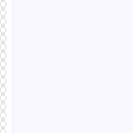
Türkiye’nin yerli ve milli lokomotifi
Afrika’da
‘Çerçeve yasa’ya bir tepki de Yeniden
Refah’tan: ‘Ne çerçevesi belli, ne de
çerçevenin yasası’
2026 DGS sonuçları ne zaman açıklandı mı?
DGS tercihleri ne zaman?
Quick Sigorta’nın Halka Arzı Başarıyla
Tamamlandı
Cıva riski en düşük ve en besleyici balıklar
belli oldu
798 Gramlık Huawei MateBook Pro S
Geliyor
BP, Kuzey Denizi işlerinin olası satış
sürecini başlattı
HBO Max’e Dikey Videolar ve Yapay Zeka
Arama Geliyor