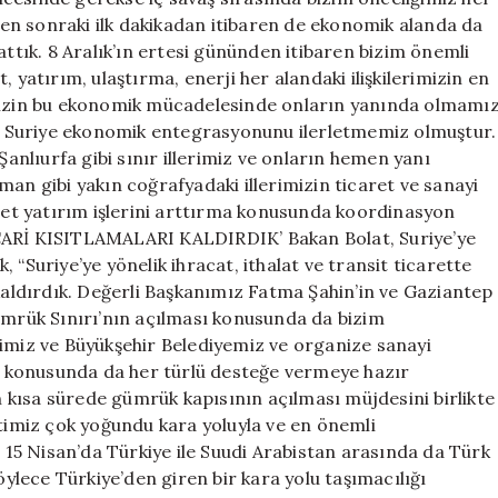
en sonraki ilk dakikadan itibaren de ekonomik alanda da
attık. 8 Aralık’ın ertesi gününden itibaren bizim önemli
 yatırım, ulaştırma, enerji her alandaki ilişkilerimizin en
imizin bu ekonomik mücadelesinde onların yanında olmamı
iye Suriye ekonomik entegrasyonunu ilerletmemiz olmuştur.
Şanlıurfa gibi sınır illerimiz ve onların hemen yanı
 gibi yakın coğrafyadaki illerimizin ticaret ve sanayi
ticaret yatırım işlerini arttırma konusunda koordinasyon
İCARİ KISITLAMALARI KALDIRDIK’ Bakan Bolat, Suriye’ye
k, “Suriye’ye yönelik ihracat, ithalat ve transit ticarette
 kaldırdık. Değerli Başkanımız Fatma Şahin’in ve Gaziantep
Gümrük Sınırı’nın açılması konusunda da bizim
ğimiz ve Büyükşehir Belediyemiz ve organize sanayi
tı konusunda da her türlü desteğe vermeye hazır
kısa sürede gümrük kapısının açılması müjdesini birlikte
etimiz çok yoğundu kara yoluyla ve en önemli
. 15 Nisan’da Türkiye ile Suudi Arabistan arasında da Türk
öylece Türkiye’den giren bir kara yolu taşımacılığı