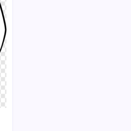
Üç bin yıllık mezarın içinden çıkan
eşyalardaki kabartmalar dikkat çekti
Sayaç
Kategoriler
Eğitim
Ekonomi
Haber
Sağlık
Teknoloji