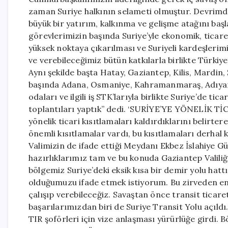
zaman Suriye halkının selameti olmuştur. Devrimd
büyük bir yatırım, kalkınma ve gelişme atağını başl
görevlerimizin başında Suriye’yle ekonomik, ticaret,
yüksek noktaya çıkarılması ve Suriyeli kardeşler
ve verebileceğimiz bütün katkılarla birlikte Türk
Aynı şekilde başta Hatay, Gaziantep, Kilis, Mardin, 
başında Adana, Osmaniye, Kahramanmaraş, Adıyaman
odaları ve ilgili iş STK’larıyla birlikte Suriye’de 
toplantıları yaptık” dedi. ‘SURİYE’YE YÖNELİK T
yönelik ticari kısıtlamaları kaldırdıklarını belirtere
önemli kısıtlamalar vardı, bu kısıtlamaları derhal
Valimizin de ifade ettiği Meydanı Ekbez İslahiye 
hazırlıklarımız tam ve bu konuda Gaziantep Valili
bölgemiz Suriye’deki eksik kısa bir demir yolu hat
olduğumuzu ifade etmek istiyorum. Bu zirveden en 
çalışıp verebileceğiz. Savaştan önce transit ticar
başarılarımızdan biri de Suriye Transit Yolu açıldı
TIR şoförleri için vize anlaşması yürürlüğe girdi. B