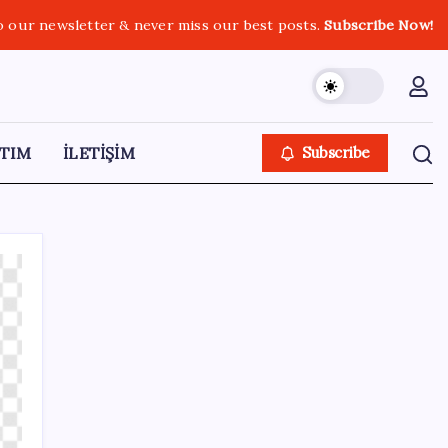
o our newsletter & never miss our best posts.
Subscribe Now!
TIM
İLETİŞİM
Subscribe
SON YAZILAR
CHP’nin butlan MYK’sinden yeni karar: 8 il
başkanlığına atama yapıldı