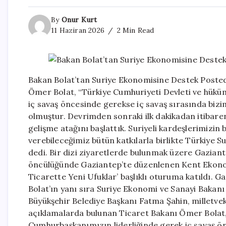
By
Onur Kurt
11 Haziran 2026
2 Min Read
Bakan Bolat’tan Suriye Ekonomisine Destek Poste
Ömer Bolat, “Türkiye Cumhuriyeti Devleti ve hükü
iç savaş öncesinde gerekse iç savaş sırasında biz
olmuştur. Devrimden sonraki ilk dakikadan itibare
gelişme atağını başlattık. Suriyeli kardeşlerimiz
verebileceğimiz bütün katkılarla birlikte Türkiye
dedi. Bir dizi ziyaretlerde bulunmak üzere Gazian
öncülüğünde Gaziantep’te düzenlenen Kent Ekonomi
Ticarette Yeni Ufuklar’ başlıklı oturuma katıldı.
Bolat’ın yanı sıra Suriye Ekonomi ve Sanayi Baka
Büyükşehir Belediye Başkanı Fatma Şahin, milletvekil
açıklamalarda bulunan Ticaret Bakanı Ömer Bolat, 
Cumhurbaşkanımızın liderliğinde gerek iç savaş ön