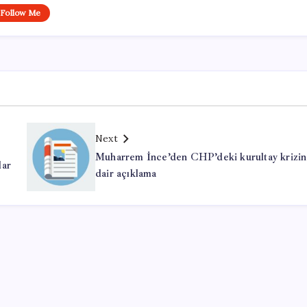
Follow Me
Next
Muharrem İnce’den CHP’deki kurultay krizi
lar
dair açıklama
Office Lisans Satın Al