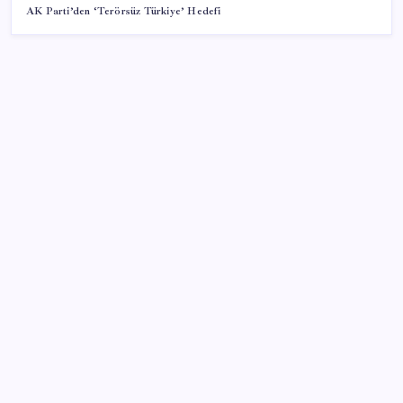
AK Parti’den ‘Terörsüz Türkiye’ Hedefi
SON YAZILAR
ABD, İran-Umman anlaşması sonrası ablukayı
kaldıracak
Porsche yöneticisinden Volkswagen’e maliyetleri
hızla düşürme çağrısı
Halkbank, ikincil halka arz süreci başlattı
Adalet Bakanlığı ‘projesi’: Hâkim ve savcılar yapay
zekâyla ‘örgüt tahmini’ yapacak!