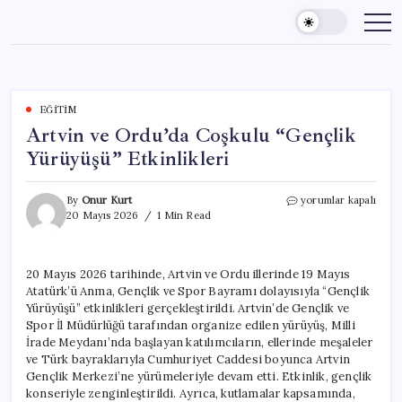
Skip
to
content
EĞITIM
Artvin ve Ordu’da Coşkulu “Gençlik
Yürüyüşü” Etkinlikleri
Artvin
By
Onur Kurt
yorumlar kapalı
ve
20 Mayıs 2026
1 Min Read
Ordu’da
Coşkulu
“Gençlik
20 Mayıs 2026 tarihinde, Artvin ve Ordu illerinde 19 Mayıs
Yürüyüşü”
Atatürk’ü Anma, Gençlik ve Spor Bayramı dolayısıyla “Gençlik
Etkinlikleri
için
Yürüyüşü” etkinlikleri gerçekleştirildi. Artvin’de Gençlik ve
Spor İl Müdürlüğü tarafından organize edilen yürüyüş, Milli
İrade Meydanı’nda başlayan katılımcıların, ellerinde meşaleler
ve Türk bayraklarıyla Cumhuriyet Caddesi boyunca Artvin
Gençlik Merkezi’ne yürümeleriyle devam etti. Etkinlik, gençlik
konseriyle zenginleştirildi. Ayrıca, kutlamalar kapsamında,