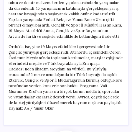
tahta ve demir malzemelerden yapılan arabalarla yarışmalar
da düzenlendi. 15 yarışmacının katılımıyla gerçekleşen yarış,
hastane kavşağından başlayarak Valilik önüne kadar sürdü.
Yapılan yarışmada Ferhat Bekçi ve Yunus Emre Uzun çifti
birinci olmayı başardı. Gençlik ve Spor İl Müdürü Hasan Kara,
19 Mayıs Atatürk’ü Anma, Gençlik ve Spor Bayramı’nın
Artvin’de farklı ve coşkulu etkinliklerle kutlandığını ifade etti.
Ordu’da ise, yine 19 Mayıs etkinlikleri çerçevesinde bir
gençlik yürüyüşü gerçekleştirildi. Altınordu ilçesindeki Ceren
Özdemir Meydanı’nda toplanan katılımcılar, marşlar eşliğinde
ellerindeki meşale ve Türk bayraklarıyla Sırrıpaşa
Caddesi’nden İlkadım Meydanı’na yürüdü. Bu yürüyüş
esnasında 52 metre uzunluğunda bir Türk bayrağı da açıldı.
Etkinlik, Gençlik ve Spor İl Müdürlüğü’nün kurmuş olduğu koro
tarafından verilen konserle son buldu. Programa, Vali
Muammer Erol’un yanı sıra birçok kurum müdürü, sporcular
ve vatandaşlar katılarak destek verdi. Ayrıca, çeşitli ilçelerde
de kortej yürüyüşleri düzenlenerek bayram coşkusu paylaşıldı.
Kaynak: AA / Yusuf Okur