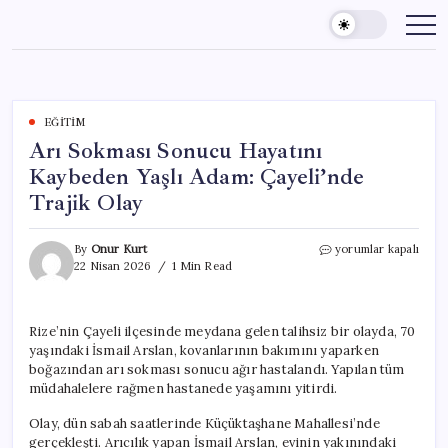
Skip
to
content
EĞITIM
Arı Sokması Sonucu Hayatını
Kaybeden Yaşlı Adam: Çayeli’nde
Trajik Olay
Arı
By
Onur Kurt
yorumlar kapalı
Sokması
22 Nisan 2026
1 Min Read
Sonucu
Hayatını
Kaybeden
Rize’nin Çayeli ilçesinde meydana gelen talihsiz bir olayda, 70
Yaşlı
yaşındaki İsmail Arslan, kovanlarının bakımını yaparken
Adam:
Çayeli’nde
boğazından arı sokması sonucu ağır hastalandı. Yapılan tüm
Trajik
müdahalelere rağmen hastanede yaşamını yitirdi.
Olay
için
Olay, dün sabah saatlerinde Küçüktaşhane Mahallesi’nde
gerçekleşti. Arıcılık yapan İsmail Arslan, evinin yakınındaki