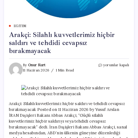
EĞITIM
Arakçi: Silahlı kuvvetlerimiz hiçbir
saldırı ve tehdidi cevapsız
bırakmayacak
Arakçi:
By
Onur Kurt
yorumlar kapalı
Silahlı
11 Haziran 2026
1 Min Read
kuvvetlerimiz
hiçbir
saldırı
ve
tehdidi
cevapsız
Arakçi: Silahlı kuvvetlerimiz hiçbir saldırı ve tehdidi cevapsız
bırakmayacak
bırakmayacak Posted on 11 Haziran 2026 by Yusuf Arslan
için
İRAN Dışişleri Bakanı Abbas Arakçi, “Güçlü silahlı
kuvvetlerimiz hiçbir saldırıyı veya tehdidi cevapsız
bırakmayacak” dedi. İran Dışişleri Bakanı Abbas Arakçi, sanal
medya hesabından, ABD’nin ülkenin güneyine düzenlediği