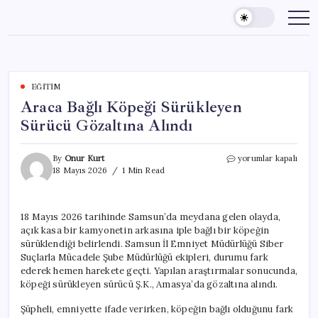
Skip
to
content
EĞITIM
Araca Bağlı Köpeği Sürükleyen
Sürücü Gözaltına Alındı
Araca
By
Onur Kurt
yorumlar kapalı
Bağlı
18 Mayıs 2026
1 Min Read
Köpeği
Sürükleyen
Sürücü
18 Mayıs 2026 tarihinde Samsun’da meydana gelen olayda,
Gözaltına
açık kasa bir kamyonetin arkasına iple bağlı bir köpeğin
Alındı
için
sürüklendiği belirlendi. Samsun İl Emniyet Müdürlüğü Siber
Suçlarla Mücadele Şube Müdürlüğü ekipleri, durumu fark
ederek hemen harekete geçti. Yapılan araştırmalar sonucunda,
köpeği sürükleyen sürücü Ş.K., Amasya’da gözaltına alındı.
Şüpheli, emniyette ifade verirken, köpeğin bağlı olduğunu fark