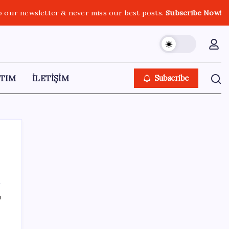
o our newsletter & never miss our best posts.
Subscribe Now!
TIM
İLETİŞİM
Subscribe
SON YAZILAR
ı
CHP’nin butlan MYK’sinden yeni karar: 8 il
başkanlığına atama yapıldı