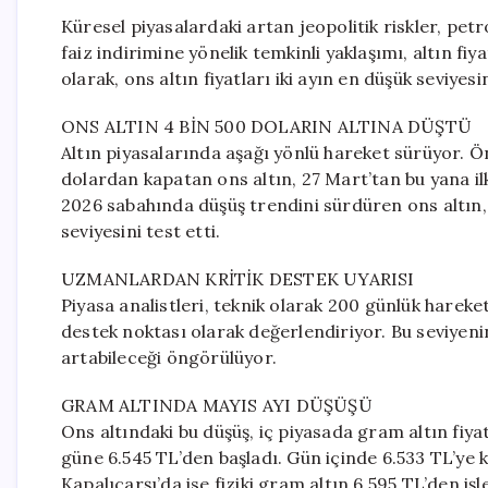
Küresel piyasalardaki artan jeopolitik riskler, pet
faiz indirimine yönelik temkinli yaklaşımı, altın f
olarak, ons altın fiyatları iki ayın en düşük seviyes
ONS ALTIN 4 BİN 500 DOLARIN ALTINA DÜŞTÜ
Altın piyasalarında aşağı yönlü hareket sürüyor. Ö
dolardan kapatan ons altın, 27 Mart’tan bu yana ilk
2026 sabahında düşüş trendini sürdüren ons altın, 
seviyesini test etti.
UZMANLARDAN KRİTİK DESTEK UYARISI
Piyasa analistleri, teknik olarak 200 günlük hareke
destek noktası olarak değerlendiriyor. Bu seviyen
artabileceği öngörülüyor.
GRAM ALTINDA MAYIS AYI DÜŞÜŞÜ
Ons altındaki bu düşüş, iç piyasada gram altın fiya
güne 6.545 TL’den başladı. Gün içinde 6.533 TL’ye k
Kapalıçarşı’da ise fiziki gram altın 6.595 TL’den iş