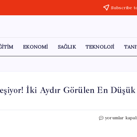
Subscribe t
ĞİTİM
EKONOMİ
SAĞLIK
TEKNOLOJİ
TANI
leşiyor! İki Aydır Görülen En Düşük
Altın
yorumlar kapal
Fiyatlarında
Düşüş
Derinleşiyor!