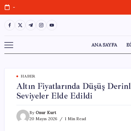
Skip
-
to
content
https://www.facebook.com/
https://twitter.com/
https://t.me/
https://www.instagram.com/
https://youtube.com/
ANA SAYFA
E
HABER
Altın Fiyatlarında Düşüş Derin
Seviyeler Elde Edildi
By
Onur Kurt
20 Mayıs 2026
1 Min Read