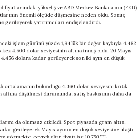
İki
rol fiyatlarındaki yükseliş ve ABD Merkez Bankası’nın (FED)
Aydır
iyatlarının önemli ölçüde düşmesine neden oldu. Sonuç
Görülen
ine gerileyerek yatırımcıları endişelendirdi.
En
Düşük
Seviyeler
nceki işlem gününü yüzde 1,84’lük bir değer kaybıyla 4.482
Elde
 kez 4.500 dolar seviyesinin altına inmiş oldu. 20 Mayıs
Edildi
4.456 dolara kadar gerileyerek son iki ayın en düşük
için
tli ortalamanın bulunduğu 4.360 dolar seviyesini kritik
in altına düşülmesi durumunda, satış baskısının daha da
tlarını da olumsuz etkiledi. Spot piyasada gram altın,
adar gerileyerek Mayıs ayının en düşük seviyesine ulaştı.
lem görmekte, çeyrek altın fiyatı ise 10.750 TL