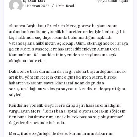
Almanya
By
Onur Kurt
yorumlar kapalı
Başbakanı
21 Haziran 2026
1 Min Read
Merz:
Bana
‘aptal’
Almanya Başbakanı Friedrich Merz, göreve başlamasının
denmesi
ardından kendisine yönelik hakaretler nedeniyle herhangi bir
tek
başına
kişi hakkında suç duyurusunda bulunmadığını açıkladı.
suç
Vatandaşlarla hükümetin Açık Kapı Günü etkinliğinde bir araya
değil
gelen Merz, siyasetçilere hakareti düzenleyen Alman Ceza
için
Kanunu’nun 188. maddesinin yeniden tartışılmasına açık
olduğunu ifade etti.
Daha önce bazı durumlarda yargı yoluna başvurduğunu ancak
artık bu yöntemi tercih etmediğini belirten Merz, birçok
hakaret vakasının savcılıklar tarafından doğrudan
soruşturulduğunu ve dosya sayısının kendisini de şaşırttığını
söyledi.
Kendisine yönelik eleştirilere karşı aşırı hassas olmadığını
vurgulayan Merz, “Birisi bana ‘aptal’ diyorsa bırakın söylesin.
Ben buna katılmıyorum ancak bu tek başına suç oluşturmaz”
değerlendirmesinde bulundu.
Merz, ifade özgürlüğü ile devlet kurumlarının itibarının