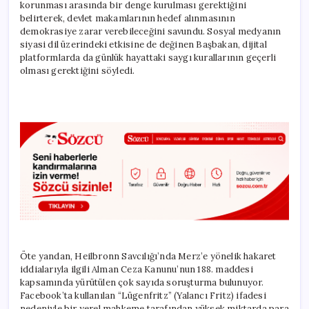
korunması arasında bir denge kurulması gerektiğini
belirterek, devlet makamlarının hedef alınmasının
demokrasiye zarar verebileceğini savundu. Sosyal medyanın
siyasi dil üzerindeki etkisine de değinen Başbakan, dijital
platformlarda da günlük hayattaki saygı kurallarının geçerli
olması gerektiğini söyledi.
Öte yandan, Heilbronn Savcılığı’nda Merz’e yönelik hakaret
iddialarıyla ilgili Alman Ceza Kanunu’nun 188. maddesi
kapsamında yürütülen çok sayıda soruşturma bulunuyor.
Facebook’ta kullanılan “Lügenfritz” (Yalancı Fritz) ifadesi
nedeniyle bir yerel mahkeme tarafından yüksek miktarda para