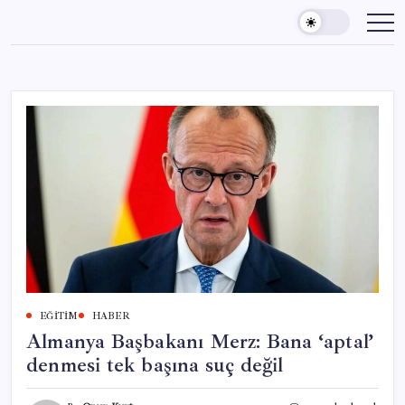
Skip
to
content
EĞITIM
HABER
Almanya Başbakanı Merz: Bana ‘aptal’
denmesi tek başına suç değil