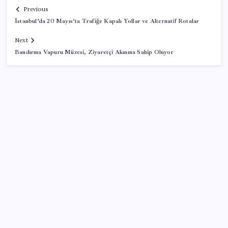
Previous
İstanbul’da 20 Mayıs’ta Trafiğe Kapalı Yollar ve Alternatif Rotalar
Next
Bandırma Vapuru Müzesi, Ziyaretçi Akınına Sahip Oluyor
SON YAZILAR
ABD, İran-Umman anlaşması sonrası ablukayı
kaldıracak
Porsche yöneticisinden Volkswagen’e maliyetleri
hızla düşürme çağrısı