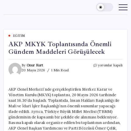
Skip
to
content
EĞITIM
AKP MKYK Toplantısında Önemli
Gündem Maddeleri Görüşülecek
AKP
By
Onur Kurt
yorumlar kapalı
MKYK
20 Mayıs 2026
1 Min Read
Toplantısında
Önemli
Gündem
AKP Genel Merkezi’nde gerçekleştirilen Merkez Karar ve
Maddeleri
Yönetim Kurulu (MKYK) toplantısı, 20 Mayıs 2026 tarihinde
Görüşülecek
için
saat 16.30’da başladı. Toplantıda, İnsan Hakları Başkanlığı ile
Mali ve İdari İşler Başkanlığı’nın önemli sunumlar yapacağı
ifade edildi. Ayrıca, Türkiye Büyük Millet Meclisi (TBMM)
gündeminin de kapsamlı bir şekilde ele alınması bekleniyor.
Basına kapalı olarak organize edilen bu toplantının ardından,
AKP Genel Başkan Yardımcısı ve Parti Sözcüsü Ömer Çelik,