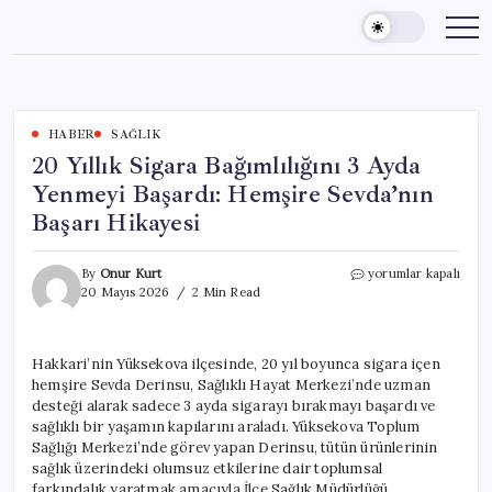
Skip
to
content
HABER
SAĞLIK
20 Yıllık Sigara Bağımlılığını 3 Ayda
Yenmeyi Başardı: Hemşire Sevda’nın
Başarı Hikayesi
20
By
Onur Kurt
yorumlar kapalı
Yıllık
20 Mayıs 2026
2 Min Read
Sigara
Bağımlılığını
3
Hakkari’nin Yüksekova ilçesinde, 20 yıl boyunca sigara içen
Ayda
hemşire Sevda Derinsu, Sağlıklı Hayat Merkezi’nde uzman
Yenmeyi
Başardı:
desteği alarak sadece 3 ayda sigarayı bırakmayı başardı ve
Hemşire
sağlıklı bir yaşamın kapılarını araladı. Yüksekova Toplum
Sevda’nın
Sağlığı Merkezi’nde görev yapan Derinsu, tütün ürünlerinin
Başarı
sağlık üzerindeki olumsuz etkilerine dair toplumsal
Hikayesi
farkındalık yaratmak amacıyla İlçe Sağlık Müdürlüğü