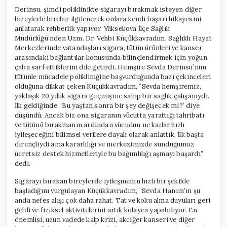
Derinsu, şimdi poliklinikte sigarayı bırakmak isteyen diğer
bireylerle birebir ilgilenerek onlara kendi başarı hikayesini
anlatarak rehberlik yapıyor. Yüksekova İlçe Sağlık
Müdürlüğü’nden Uzm. Dr. Vehbi Küçükkavradım, Sağlıklı Hayat
Merkezlerinde vatandaşları sigara, tütün ürünleri ve kanser
arasındaki bağlantılar konusunda bilinçlendirmek için yoğun
çaba sarf ettiklerini dile getirdi. Hemşire Sevda Derinsu’nun
tütünle mücadele polikliniğine başvurduğunda bazı çekinceleri
olduğuna dikkat çeken Küçükkavradım, “Sevda hemşiremiz,
yaklaşık 20 yıllık sigara geçmişine sahip bir sağlık çalışanıydı.
İlk geldiğinde, ‘Bu yaştan sonra bir şey değişecek mi?’ diye
düşündü. Ancak biz ona sigaranın vücutta yarattığı tahribatı
ve tütünü bırakmanın ardından vücudun ne kadar hızlı
iyileşeceğini bilimsel verilere dayalı olarak anlattık. İlk başta
dirençliydi ama kararlılığı ve merkezimizde sunduğumuz
ücretsiz destek hizmetleriyle bu bağımlılığı aşmayı başardı”
dedi.
Sigarayı bırakan bireylerde iyileşmenin hızlı bir şekilde
başladığını vurgulayan Küçükkavradım, “Sevda Hanım’ın şu
anda nefes alışı çok daha rahat. Tat ve koku alma duyuları geri
geldi ve fiziksel aktivitelerini artık kolayca yapabiliyor. En
önemlisi, uzun vadede kalp krizi, akciğer kanseri ve diğer