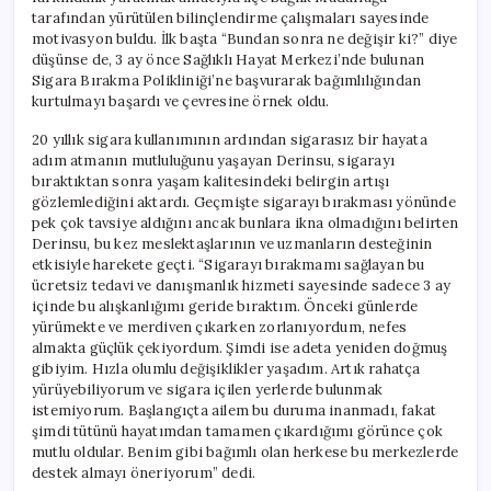
için
tarafından yürütülen bilinçlendirme çalışmaları sayesinde
motivasyon buldu. İlk başta “Bundan sonra ne değişir ki?” diye
düşünse de, 3 ay önce Sağlıklı Hayat Merkezi’nde bulunan
Sigara Bırakma Polikliniği’ne başvurarak bağımlılığından
kurtulmayı başardı ve çevresine örnek oldu.
20 yıllık sigara kullanımının ardından sigarasız bir hayata
adım atmanın mutluluğunu yaşayan Derinsu, sigarayı
bıraktıktan sonra yaşam kalitesindeki belirgin artışı
gözlemlediğini aktardı. Geçmişte sigarayı bırakması yönünde
pek çok tavsiye aldığını ancak bunlara ikna olmadığını belirten
Derinsu, bu kez meslektaşlarının ve uzmanların desteğinin
etkisiyle harekete geçti. “Sigarayı bırakmamı sağlayan bu
ücretsiz tedavi ve danışmanlık hizmeti sayesinde sadece 3 ay
içinde bu alışkanlığımı geride bıraktım. Önceki günlerde
yürümekte ve merdiven çıkarken zorlanıyordum, nefes
almakta güçlük çekiyordum. Şimdi ise adeta yeniden doğmuş
gibiyim. Hızla olumlu değişiklikler yaşadım. Artık rahatça
yürüyebiliyorum ve sigara içilen yerlerde bulunmak
istemiyorum. Başlangıçta ailem bu duruma inanmadı, fakat
şimdi tütünü hayatımdan tamamen çıkardığımı görünce çok
mutlu oldular. Benim gibi bağımlı olan herkese bu merkezlerde
destek almayı öneriyorum” dedi.